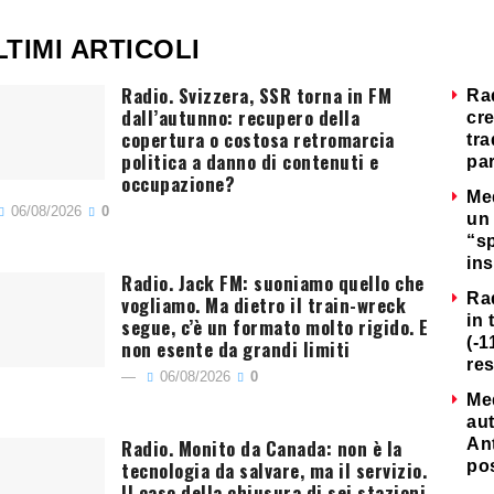
LTIMI ARTICOLI
Radio. Svizzera, SSR torna in FM
Ra
dall’autunno: recupero della
cre
copertura o costosa retromarcia
tra
politica a danno di contenuti e
par
occupazione?
Me
06/08/2026
0
un 
“s
ins
Radio. Jack FM: suoniamo quello che
Ra
vogliamo. Ma dietro il train-wreck
in 
segue, c’è un formato molto rigido. E
(-1
non esente da grandi limiti
re
06/08/2026
0
Me
au
Radio. Monito da Canada: non è la
Ant
tecnologia da salvare, ma il servizio.
po
Il caso della chiusura di sei stazioni