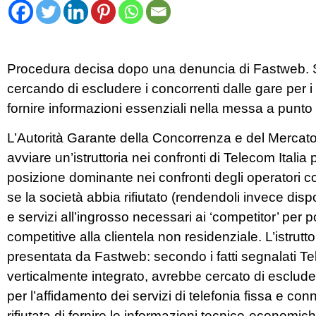
Procedura decisa dopo una denuncia di Fastweb.
cercando di escludere i concorrenti dalle gare per i s
fornire informazioni essenziali nella messa a punto d
L’Autorità Garante della Concorrenza e del Mercato
avviare un’istruttoria nei confronti di Telecom Italia
posizione dominante nei confronti degli operatori conc
se la società abbia rifiutato (rendendoli invece dispo
e servizi all’ingrosso necessari ai ‘competitor’ per
competitive alla clientela non residenziale. L’istrutt
presentata da Fastweb: secondo i fatti segnalati Tel
verticalmente integrato, avrebbe cercato di esclude
per l’affidamento dei servizi di telefonia fissa e con
rifiutata di fornire le informazioni tecnico-economi