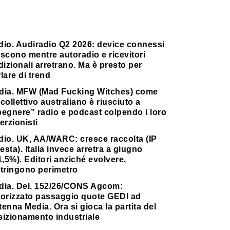
dio. Audiradio Q2 2026: device connessi
scono mentre autoradio e ricevitori
dizionali arretrano. Ma è presto per
lare di trend
dia. MFW (Mad Fucking Witches) come
collettivo australiano è riusciuto a
pegnere” radio e podcast colpendo i loro
erzionisti
dio. UK, AA/WARC: cresce raccolta (IP
testa). Italia invece arretra a giugno
1,5%). Editori anziché evolvere,
stringono perimetro
dia. Del. 152/26/CONS Agcom:
torizzato passaggio quote GEDI ad
enna Media. Ora si gioca la partita del
sizionamento industriale