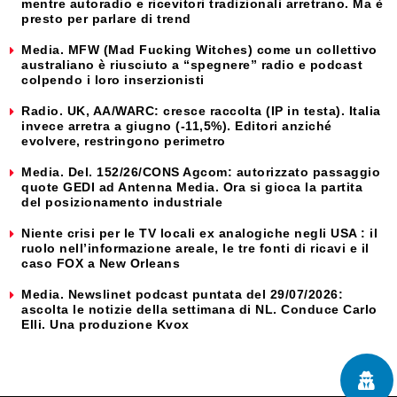
mentre autoradio e ricevitori tradizionali arretrano. Ma è
presto per parlare di trend
Media. MFW (Mad Fucking Witches) come un collettivo
australiano è riusciuto a “spegnere” radio e podcast
colpendo i loro inserzionisti
Radio. UK, AA/WARC: cresce raccolta (IP in testa). Italia
invece arretra a giugno (-11,5%). Editori anziché
evolvere, restringono perimetro
Media. Del. 152/26/CONS Agcom: autorizzato passaggio
quote GEDI ad Antenna Media. Ora si gioca la partita
del posizionamento industriale
Niente crisi per le TV locali ex analogiche negli USA : il
ruolo nell’informazione areale, le tre fonti di ricavi e il
caso FOX a New Orleans
Media. Newslinet podcast puntata del 29/07/2026:
ascolta le notizie della settimana di NL. Conduce Carlo
Elli. Una produzione Kvox