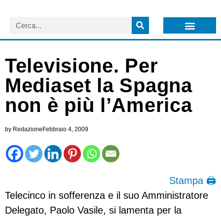
LISTA NEWSLETTER E CIRCOLARI SIT
ARCHIVIO S.I.T.
Televisione. Per
Mediaset la Spagna
non è più l’America
by
Redazione
Febbraio 4, 2009
Stampa 🖨
Telecinco in sofferenza e il suo Amministratore
Delegato, Paolo Vasile, si lamenta per la