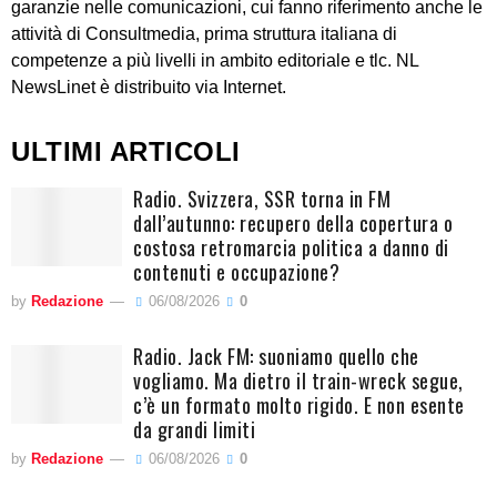
garanzie nelle comunicazioni, cui fanno riferimento anche le
attività di Consultmedia, prima struttura italiana di
competenze a più livelli in ambito editoriale e tlc. NL
NewsLinet è distribuito via Internet.
ULTIMI ARTICOLI
Radio. Svizzera, SSR torna in FM
dall’autunno: recupero della copertura o
costosa retromarcia politica a danno di
contenuti e occupazione?
by
Redazione
06/08/2026
0
Radio. Jack FM: suoniamo quello che
vogliamo. Ma dietro il train-wreck segue,
c’è un formato molto rigido. E non esente
da grandi limiti
by
Redazione
06/08/2026
0