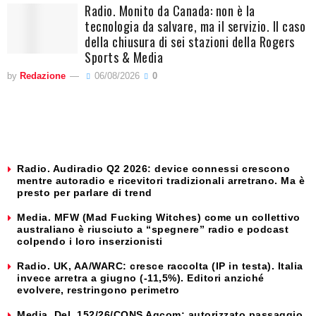
Radio. Monito da Canada: non è la
tecnologia da salvare, ma il servizio. Il caso
della chiusura di sei stazioni della Rogers
Sports & Media
by
Redazione
06/08/2026
0
Radio. Audiradio Q2 2026: device connessi crescono
mentre autoradio e ricevitori tradizionali arretrano. Ma è
presto per parlare di trend
Media. MFW (Mad Fucking Witches) come un collettivo
australiano è riusciuto a “spegnere” radio e podcast
colpendo i loro inserzionisti
Radio. UK, AA/WARC: cresce raccolta (IP in testa). Italia
invece arretra a giugno (-11,5%). Editori anziché
evolvere, restringono perimetro
Media. Del. 152/26/CONS Agcom: autorizzato passaggio