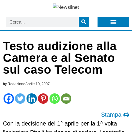
LISTA NEWSLETTER E CIRCOLARI SIT
ARCHIVIO S.I.T.
Testo audizione alla
Camera e al Senato
sul caso Telecom
by
Redazione
Aprile 19, 2007
Stampa 🖨
Con la decisione del 1° aprile per la 1^ volta