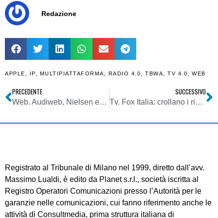
Redazione
APPLE
,
IP
,
MULTIPIATTAFORMA
,
RADIO 4.0
,
TBWA
,
TV 4.0
,
WEB
PRECEDENTE
SUCCESSIVO
Web. Audiweb, Nielsen e Facebook insieme per Audiweb 2.0.: audience calcolata da super software supportato dalla combo Panel/Big Data
Tv. Fox Italia: crollano i ricavi dalle vendite. Colpa dei canali free e degli operatori svod?
Registrato al Tribunale di Milano nel 1999, diretto dall’avv.
Massimo Lualdi, è edito da Planet s.r.l., società iscritta al
Registro Operatori Comunicazioni presso l’Autorità per le
garanzie nelle comunicazioni, cui fanno riferimento anche le
attività di Consultmedia, prima struttura italiana di