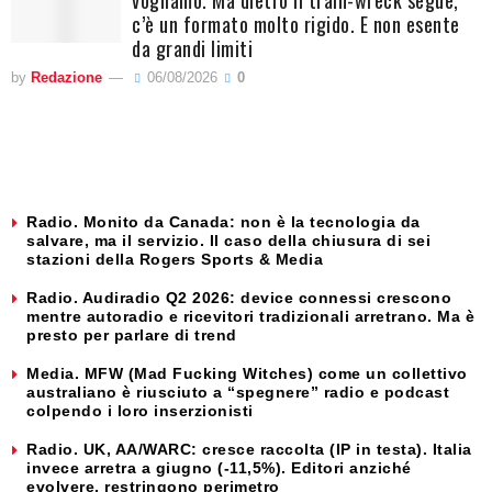
c’è un formato molto rigido. E non esente
da grandi limiti
by
Redazione
06/08/2026
0
Radio. Monito da Canada: non è la tecnologia da
salvare, ma il servizio. Il caso della chiusura di sei
stazioni della Rogers Sports & Media
Radio. Audiradio Q2 2026: device connessi crescono
mentre autoradio e ricevitori tradizionali arretrano. Ma è
presto per parlare di trend
Media. MFW (Mad Fucking Witches) come un collettivo
australiano è riusciuto a “spegnere” radio e podcast
colpendo i loro inserzionisti
Radio. UK, AA/WARC: cresce raccolta (IP in testa). Italia
invece arretra a giugno (-11,5%). Editori anziché
evolvere, restringono perimetro