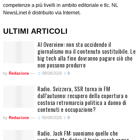
competenze a più livelli in ambito editoriale e tlc. NL
NewsLinet è distribuito via Internet.
ULTIMI ARTICOLI
AI Overview: non sta uccidendo il
giornalismo ma il contenuto sostituibile. Le
big tech alla fine dovranno pagare ciò che
non possono produrre
by
Redazione
08/08/2026
0
Radio. Svizzera, SSR torna in FM
dall’autunno: recupero della copertura o
costosa retromarcia politica a danno di
contenuti e occupazione?
by
Redazione
06/08/2026
0
Radio. Jack FM: suoniamo quello che
vogliamo. Ma dietro il train-wreck segue,