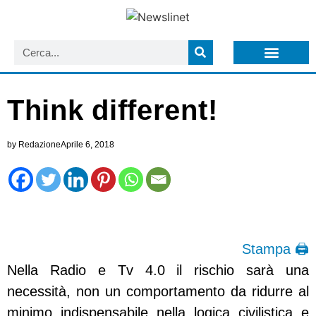
LISTA NEWSLETTER E CIRCOLARI SIT
ARCHIVIO S.I.T.
Think different!
by
Redazione
Aprile 6, 2018
Stampa 🖨
Nella Radio e Tv 4.0 il rischio sarà una
necessità, non un comportamento da ridurre al
minimo indispensabile nella logica civilistica e