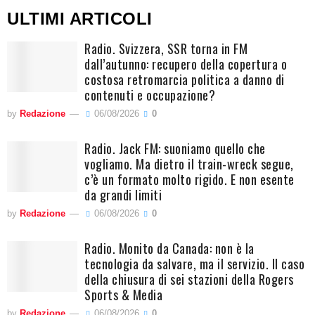
ULTIMI ARTICOLI
Radio. Svizzera, SSR torna in FM
dall’autunno: recupero della copertura o
costosa retromarcia politica a danno di
contenuti e occupazione?
by
Redazione
06/08/2026
0
Radio. Jack FM: suoniamo quello che
vogliamo. Ma dietro il train-wreck segue,
c’è un formato molto rigido. E non esente
da grandi limiti
by
Redazione
06/08/2026
0
Radio. Monito da Canada: non è la
tecnologia da salvare, ma il servizio. Il caso
della chiusura di sei stazioni della Rogers
Sports & Media
by
Redazione
06/08/2026
0