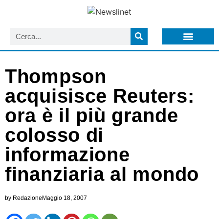
LISTA NEWSLETTER E CIRCOLARI SIT
ARCHIVIO S.I.T.
Thompson
acquisisce Reuters:
ora è il più grande
colosso di
informazione
finanziaria al mondo
by
Redazione
Maggio 18, 2007