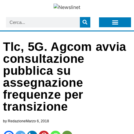
LISTA NEWSLETTER E CIRCOLARI SIT
ARCHIVIO S.I.T.
Tlc, 5G. Agcom avvia
consultazione
pubblica su
assegnazione
frequenze per
transizione
by
Redazione
Marzo 6, 2018