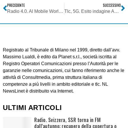
PRECEDENTE
SUCCESSIVO
Radio 4.0. Al Mobile World Congress di Barcellona dominano le connected car ed il 5G. Con aggregatori al seguito
Tlc, 5G. Esito indagine Agcom: disponibilità frequenze rappresenta asset strategico per sviluppo e lancio non solo servizi mobili di quinta generazione, ma anche per competere su mercato fisso
Registrato al Tribunale di Milano nel 1999, diretto dall’avv.
Massimo Lualdi, è edito da Planet s.r.l., società iscritta al
Registro Operatori Comunicazioni presso l’Autorità per le
garanzie nelle comunicazioni, cui fanno riferimento anche le
attività di Consultmedia, prima struttura italiana di
competenze a più livelli in ambito editoriale e tlc. NL
NewsLinet è distribuito via Internet.
ULTIMI ARTICOLI
Radio. Svizzera, SSR torna in FM
dall’autunno: recupero della copertura o