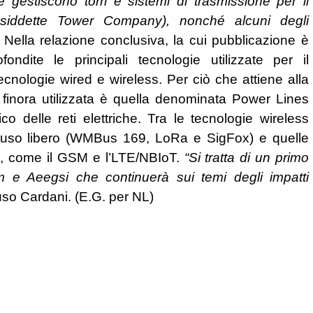
e gestiscono torri e sistemi di trasmissione per il
osiddette Tower Company), nonché alcuni degli
. Nella relazione conclusiva, la cui pubblicazione è
ondite le principali tecnologie utilizzate per il
tecnologie wired e wireless. Per ciò che attiene alla
 finora utilizzata è quella denominata Power Lines
o delle reti elettriche. Tra le tecnologie wireless
 uso libero (WMBus 169, LoRa e SigFox) e quelle
o, come il GSM e l’LTE/NBIoT.
“Si tratta di un primo
m e Aeegsi che continuerà sui temi degli impatti
uso Cardani. (E.G. per NL)