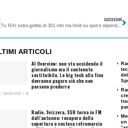
SUCCESSIVO
Tv. RAI: extra-gettito di 301 mln ma limiti su spot e stipendi ancora in bilico
LTIMI ARTICOLI
AI Overview: non sta uccidendo il
Ra
giornalismo ma il contenuto
tec
sostituibile. Le big tech alla fine
del
dovranno pagare ciò che non
Sp
possono produrre
Ra
08/08/2026
0
cre
tra
par
Radio. Svizzera, SSR torna in FM
Me
dall’autunno: recupero della
un 
copertura o costosa retromarcia
“s