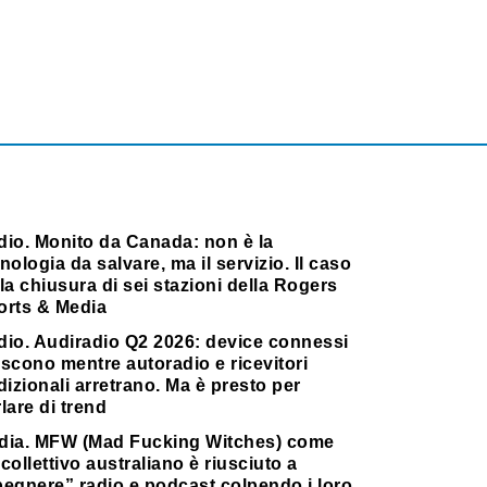
dio. Monito da Canada: non è la
nologia da salvare, ma il servizio. Il caso
la chiusura di sei stazioni della Rogers
orts & Media
dio. Audiradio Q2 2026: device connessi
scono mentre autoradio e ricevitori
dizionali arretrano. Ma è presto per
lare di trend
dia. MFW (Mad Fucking Witches) come
collettivo australiano è riusciuto a
pegnere” radio e podcast colpendo i loro