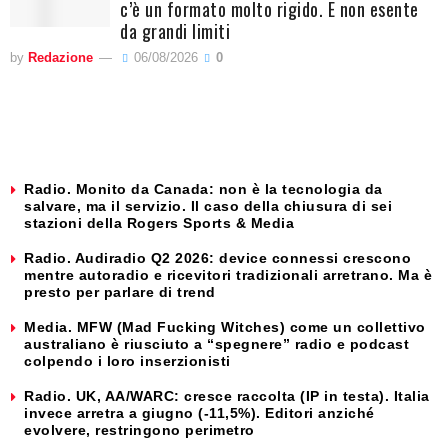
c’è un formato molto rigido. E non esente
da grandi limiti
by
Redazione
06/08/2026
0
Radio. Monito da Canada: non è la tecnologia da
salvare, ma il servizio. Il caso della chiusura di sei
stazioni della Rogers Sports & Media
Radio. Audiradio Q2 2026: device connessi crescono
mentre autoradio e ricevitori tradizionali arretrano. Ma è
presto per parlare di trend
Media. MFW (Mad Fucking Witches) come un collettivo
australiano è riusciuto a “spegnere” radio e podcast
colpendo i loro inserzionisti
Radio. UK, AA/WARC: cresce raccolta (IP in testa). Italia
invece arretra a giugno (-11,5%). Editori anziché
evolvere, restringono perimetro