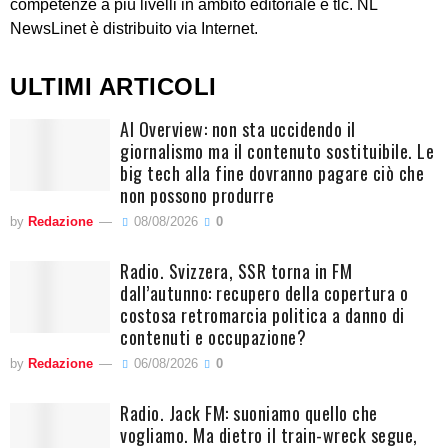
competenze a più livelli in ambito editoriale e tlc. NL
NewsLinet è distribuito via Internet.
ULTIMI ARTICOLI
AI Overview: non sta uccidendo il
giornalismo ma il contenuto sostituibile. Le
big tech alla fine dovranno pagare ciò che
non possono produrre
by
Redazione
08/08/2026
0
Radio. Svizzera, SSR torna in FM
dall’autunno: recupero della copertura o
costosa retromarcia politica a danno di
contenuti e occupazione?
by
Redazione
06/08/2026
0
Radio. Jack FM: suoniamo quello che
vogliamo. Ma dietro il train-wreck segue,