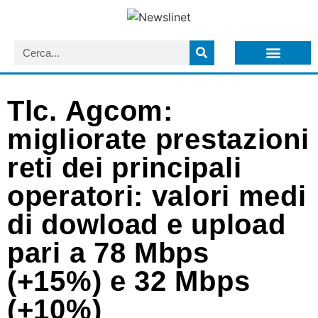
LISTA NEWSLETTER E CIRCOLARI SIT
ARCHIVIO S.I.T.
Tlc. Agcom:
migliorate prestazioni
reti dei principali
operatori: valori medi
di dowload e upload
pari a 78 Mbps
(+15%) e 32 Mbps
(+10%)