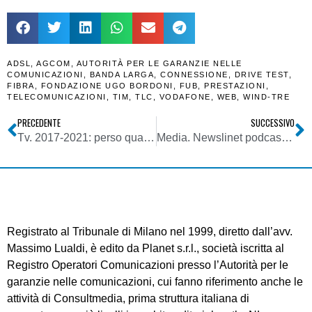
ADSL
,
AGCOM
,
AUTORITÀ PER LE GARANZIE NELLE
COMUNICAZIONI
,
BANDA LARGA
,
CONNESSIONE
,
DRIVE TEST
,
FIBRA
,
FONDAZIONE UGO BORDONI
,
FUB
,
PRESTAZIONI
,
TELECOMUNICAZIONI
,
TIM
,
TLC
,
VODAFONE
,
WEB
,
WIND-TRE
PRECEDENTE
SUCCESSIVO
Tv. 2017-2021: perso quasi 10% ascolti mainstream. Galoppano invece piattaforme SVOD. Così Osservatorio sulle Comunicazioni (4/2021) di Agcom
Media. Newslinet podcast puntata del 05/01/2022: ascolta le notizie della settimana di NL
Registrato al Tribunale di Milano nel 1999, diretto dall’avv.
Massimo Lualdi, è edito da Planet s.r.l., società iscritta al
Registro Operatori Comunicazioni presso l’Autorità per le
garanzie nelle comunicazioni, cui fanno riferimento anche le
attività di Consultmedia, prima struttura italiana di