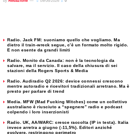
by
Redazione
09/08/2026
0
Radio. Jack FM: suoniamo quello che vogliamo. Ma
dietro il train-wreck segue, c’è un formato molto rigido.
E non esente da grandi limiti
Radio. Monito da Canada: non è la tecnologia da
salvare, ma il servizio. Il caso della chiusura di sei
stazioni della Rogers Sports & Media
Radio. Audiradio Q2 2026: device connessi crescono
mentre autoradio e ricevitori tradizionali arretrano. Ma è
presto per parlare di trend
Media. MFW (Mad Fucking Witches) come un collettivo
australiano è riusciuto a “spegnere” radio e podcast
colpendo i loro inserzionisti
Radio. UK, AA/WARC: cresce raccolta (IP in testa). Italia
invece arretra a giugno (-11,5%). Editori anziché
evolvere, restringono perimetro