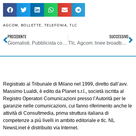
AGCOM
,
BOLLETTE
,
TELEFONIA
,
TLC
PRECEDENTE
SUCCESSIVO
Giornalisti. Pubblicista costretto a rivelare in aula la fonte delle sue notizie. Odg: violazione decisione Corte europea diritti uomo
Tlc. Agcom: linee broadband rete fissa superano 50%. Cambia modello business
Registrato al Tribunale di Milano nel 1999, diretto dall’avv.
Massimo Lualdi, è edito da Planet s.r.l., società iscritta al
Registro Operatori Comunicazioni presso l’Autorità per le
garanzie nelle comunicazioni, cui fanno riferimento anche le
attività di Consultmedia, prima struttura italiana di
competenze a più livelli in ambito editoriale e tlc. NL
NewsLinet è distribuito via Internet.