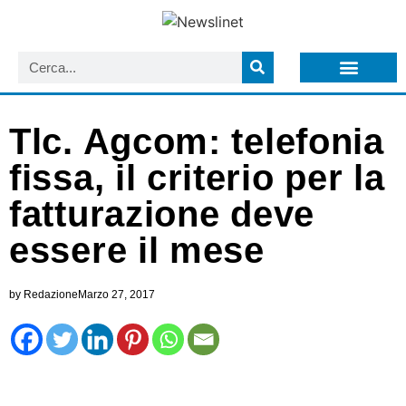
LISTA NEWSLETTER E CIRCOLARI SIT
ARCHIVIO S.I.T.
Tlc. Agcom: telefonia
fissa, il criterio per la
fatturazione deve
essere il mese
by
Redazione
Marzo 27, 2017