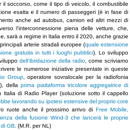
il soccorso, come il tipo di veicolo, il combustibile
izione esatta e il numero di passeggeri (è in fase di
dimento anche ad autobus, camion ed altri mezzi di
verso l’interconnessione piena delle vetture, che,
sarà a regime in Italia entro il 2020, anche grazie
principali arterie stradali europee (
quale estensione
ne gratuita in tutti i luoghi pubblici
). Lo sviluppo
sviluppo
dell’ibridazione della radio
, come scriviamo
rivere le numerose iniziative presentate in queste
dio Group
, operatore sovralocale per la radiofonia
), della
prima piattaforma tricolore aggregatrice di
 in Italia di Radio Player (soluzione sotto il cappello
bbe lavorando su ipotesi estensive del proprio core
ro ruote anche il prossimo arrivo di
Free Mobile,
edenza della fusione Wind-3 che lancerà le proprie
i di GB
. (M.R. per NL)