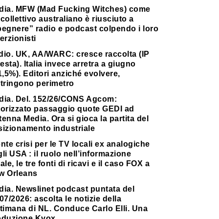
dia. MFW (Mad Fucking Witches) come
collettivo australiano è riusciuto a
pegnere” radio e podcast colpendo i loro
erzionisti
dio. UK, AA/WARC: cresce raccolta (IP
testa). Italia invece arretra a giugno
1,5%). Editori anziché evolvere,
stringono perimetro
dia. Del. 152/26/CONS Agcom:
torizzato passaggio quote GEDI ad
enna Media. Ora si gioca la partita del
sizionamento industriale
nte crisi per le TV locali ex analogiche
li USA : il ruolo nell’informazione
ale, le tre fonti di ricavi e il caso FOX a
w Orleans
dia. Newslinet podcast puntata del
07/2026: ascolta le notizie della
timana di NL. Conduce Carlo Elli. Una
oduzione Kvox