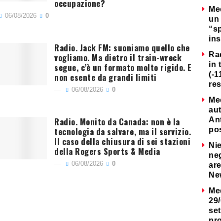
occupazione?
Me
06/08/2026
0
un 
“s
ins
Radio. Jack FM: suoniamo quello che
Ra
vogliamo. Ma dietro il train-wreck
in 
segue, c’è un formato molto rigido. E
(-1
non esente da grandi limiti
re
06/08/2026
0
Me
au
Radio. Monito da Canada: non è la
Ant
tecnologia da salvare, ma il servizio.
po
Il caso della chiusura di sei stazioni
Nie
della Rogers Sports & Media
neg
06/08/2026
0
are
Ne
Me
29/
set
pr