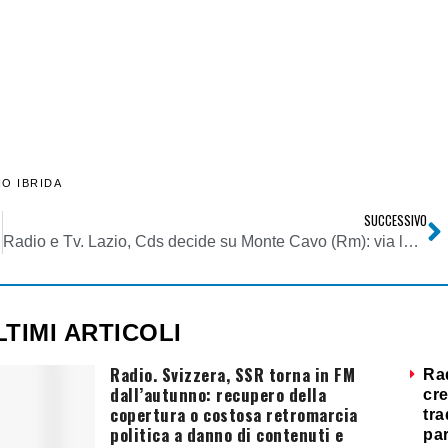
IO IBRIDA
SUCCESSIVO
Radio e Tv. Lazio, Cds decide su Monte Cavo (Rm): via le antenne. Ricorso respinto
LTIMI ARTICOLI
Radio. Svizzera, SSR torna in FM
Ra
dall’autunno: recupero della
cre
copertura o costosa retromarcia
tra
politica a danno di contenuti e
par