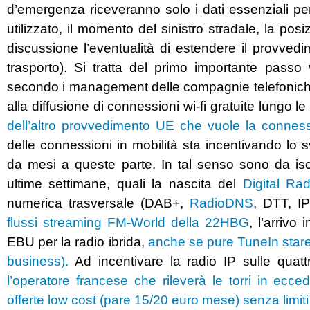
d’emergenza riceveranno solo i dati essenziali per 
utilizzato, il momento del sinistro stradale, la pos
discussione l’eventualità di estendere il provve
trasporto). Si tratta del primo importante passo 
secondo i management delle compagnie telefoniche, 
alla diffusione di connessioni wi-fi gratuite lungo le 
dell’altro provvedimento UE che vuole la connessio
delle connessioni in mobilità sta incentivando lo 
da mesi a queste parte. In t
al senso sono da isc
ultime settimane, quali la nascita del
Digital Ra
numerica trasversale (DAB+,
RadioDNS
, DTT, IP
flussi streaming FM-World della 22HBG
, l’arrivo
EBU per la radio ibrida,
anche se pure TuneIn stare
business).
Ad incentivare la radio IP sulle quatt
l’operatore francese che rileverà le torri in ecc
offerte low cost (pare 15/20 euro mese) senza limit