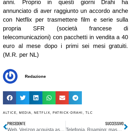
anni. Proprio in questi giorni Drahi ha
annunciato di aver raggiunto un accordo anche
con Netflix per trasmettere film e serie sulla
propria SFR (società francese di
telecomunicazioni) con pacchetti in vendita a 40
euro al mese dopo i primi sei mesi gratuiti.
(M.R. per NL)
Redazione
ALTICE
,
MEDIA
,
NETFLIX
,
PATRICK-DRAHI
,
TLC
PRECEDENTE
SUCCESSIVO
Web. Verizon acquista asset core di Yahoo. La Meyer lascia azienda dopo 5 anni
Telefonia. Roaming: massima vigilanza di Agcom su rispetto nuove regole per chiamare e connettersi senza costi aggiuntivi