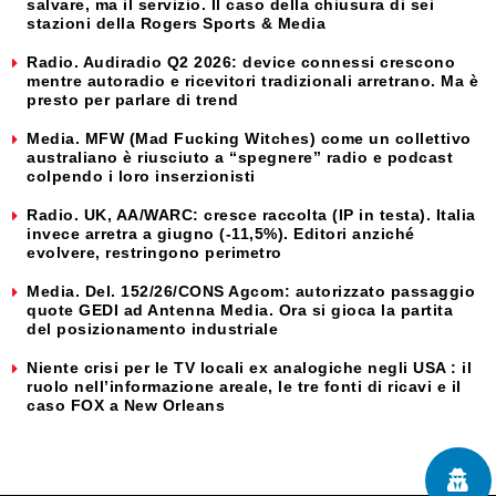
salvare, ma il servizio. Il caso della chiusura di sei
stazioni della Rogers Sports & Media
Radio. Audiradio Q2 2026: device connessi crescono
mentre autoradio e ricevitori tradizionali arretrano. Ma è
presto per parlare di trend
Media. MFW (Mad Fucking Witches) come un collettivo
australiano è riusciuto a “spegnere” radio e podcast
colpendo i loro inserzionisti
Radio. UK, AA/WARC: cresce raccolta (IP in testa). Italia
invece arretra a giugno (-11,5%). Editori anziché
evolvere, restringono perimetro
Media. Del. 152/26/CONS Agcom: autorizzato passaggio
quote GEDI ad Antenna Media. Ora si gioca la partita
del posizionamento industriale
Niente crisi per le TV locali ex analogiche negli USA : il
ruolo nell’informazione areale, le tre fonti di ricavi e il
caso FOX a New Orleans