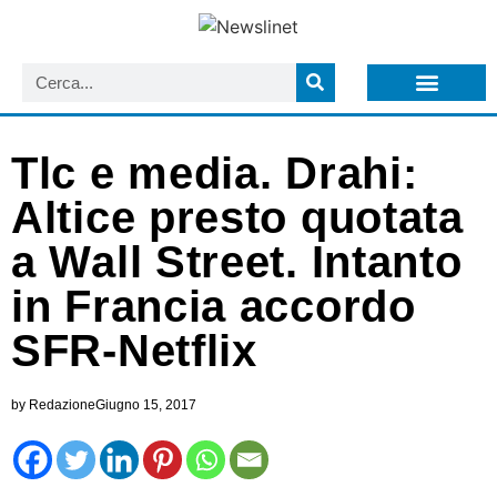
LISTA NEWSLETTER E CIRCOLARI SIT
ARCHIVIO S.I.T.
Tlc e media. Drahi:
Altice presto quotata
a Wall Street. Intanto
in Francia accordo
SFR-Netflix
by
Redazione
Giugno 15, 2017