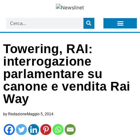
LISTA NEWSLETTER E CIRCOLARI SIT
ARCHIVIO S.I.T.
Towering, RAI:
interrogazione
parlamentare su
canone e vendita Rai
Way
by
Redazione
Maggio 5, 2014