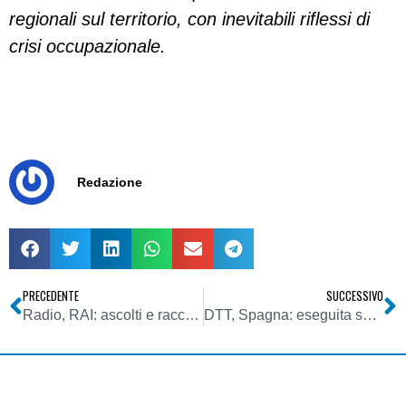
regionali sul territorio, con inevitabili riflessi di
crisi occupazionale.
Redazione
PRECEDENTE
SUCCESSIVO
Radio, RAI: ascolti e raccolta pubblicitaria in picchiata. Perdite per 80 mln all’anno. Diktat Gubitosi: rilanciare (partendo da diffusione)
DTT, Spagna: eseguita sentenza annullamento assegnazione frequenze. Oscurati 9 canali nazionali su 24 (due di Mediaset)