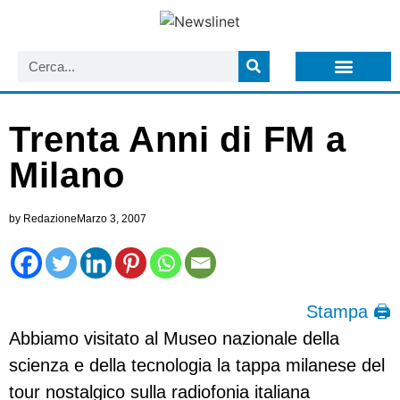
LISTA NEWSLETTER E CIRCOLARI SIT
ARCHIVIO S.I.T.
Trenta Anni di FM a
Milano
by
Redazione
Marzo 3, 2007
Stampa 🖨
Abbiamo visitato al Museo nazionale della
scienza e della tecnologia la tappa milanese del
tour nostalgico sulla radiofonia italiana