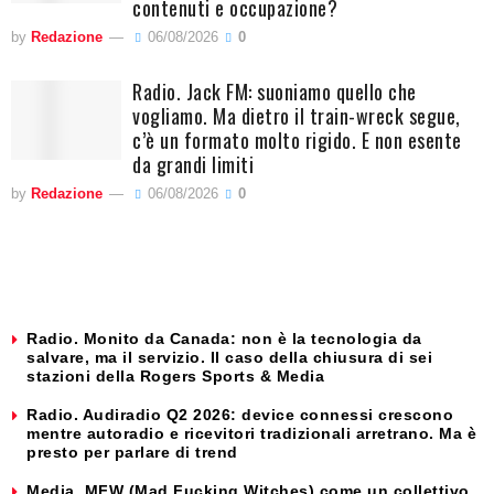
contenuti e occupazione?
by
Redazione
06/08/2026
0
Radio. Jack FM: suoniamo quello che
vogliamo. Ma dietro il train-wreck segue,
c’è un formato molto rigido. E non esente
da grandi limiti
by
Redazione
06/08/2026
0
Radio. Monito da Canada: non è la tecnologia da
salvare, ma il servizio. Il caso della chiusura di sei
stazioni della Rogers Sports & Media
Radio. Audiradio Q2 2026: device connessi crescono
mentre autoradio e ricevitori tradizionali arretrano. Ma è
presto per parlare di trend
Media. MFW (Mad Fucking Witches) come un collettivo