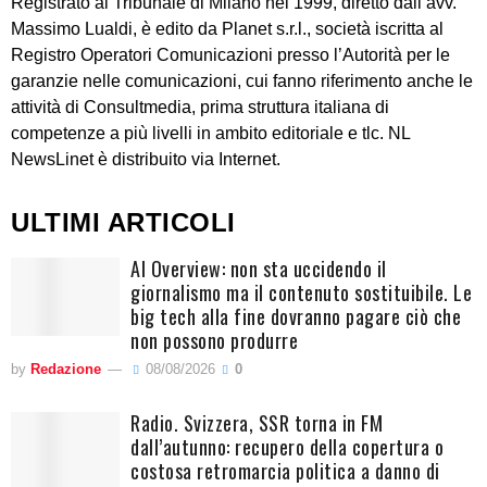
Registrato al Tribunale di Milano nel 1999, diretto dall’avv.
Massimo Lualdi, è edito da Planet s.r.l., società iscritta al
Registro Operatori Comunicazioni presso l’Autorità per le
garanzie nelle comunicazioni, cui fanno riferimento anche le
attività di Consultmedia, prima struttura italiana di
competenze a più livelli in ambito editoriale e tlc. NL
NewsLinet è distribuito via Internet.
ULTIMI ARTICOLI
AI Overview: non sta uccidendo il
giornalismo ma il contenuto sostituibile. Le
big tech alla fine dovranno pagare ciò che
non possono produrre
by
Redazione
08/08/2026
0
Radio. Svizzera, SSR torna in FM
dall’autunno: recupero della copertura o
costosa retromarcia politica a danno di