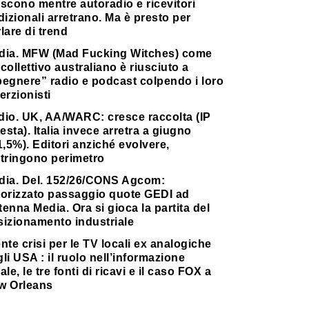
scono mentre autoradio e ricevitori
dizionali arretrano. Ma è presto per
lare di trend
dia. MFW (Mad Fucking Witches) come
collettivo australiano è riusciuto a
pegnere” radio e podcast colpendo i loro
erzionisti
dio. UK, AA/WARC: cresce raccolta (IP
testa). Italia invece arretra a giugno
1,5%). Editori anziché evolvere,
stringono perimetro
dia. Del. 152/26/CONS Agcom:
torizzato passaggio quote GEDI ad
enna Media. Ora si gioca la partita del
sizionamento industriale
nte crisi per le TV locali ex analogiche
li USA : il ruolo nell’informazione
ale, le tre fonti di ricavi e il caso FOX a
w Orleans