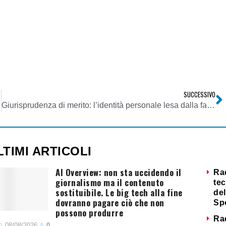
SUCCESSIVO
Giurisprudenza di merito: l’identità personale lesa dalla falsità di una notizia
LTIMI ARTICOLI
AI Overview: non sta uccidendo il
Ra
giornalismo ma il contenuto
tec
sostituibile. Le big tech alla fine
del
dovranno pagare ciò che non
Sp
possono produrre
Ra
08/08/2026
0