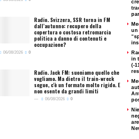
cre
tra
par
Radio. Svizzera, SSR torna in FM
Me
dall’autunno: recupero della
un 
copertura o costosa retromarcia
“s
politica a danno di contenuti e
ins
occupazione?
06/08/2026
0
Ra
in 
(-1
Radio. Jack FM: suoniamo quello che
re
vogliamo. Ma dietro il train-wreck
Me
segue, c’è un formato molto rigido. E
au
non esente da grandi limiti
Ant
06/08/2026
0
po
Nie
neg
are
Ne