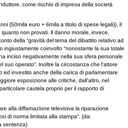
conduttore, come rischio di impresa della società
ni (50mila euro + 6mila a titolo di spese legali)), il
n quanto non provati. Il danno morale, invece,
conto della “gravità del tema del dibattito relativo ad
tato ingiustamente coinvolto “nonostante la sua totale
iò ha inciso negativamente nella sua sfera personale
el suo operato”. Inoltre la circostanza che l’attore
 ed investito anche della carica di parlamentare
ore esposizione alle critiche, dall’altro, nel
rticolare cautela proprio per il rapporto di
icare alla diffamazione televisiva la riparazione
osi di norma limitata alla stampa”. (da:
a sentenza)