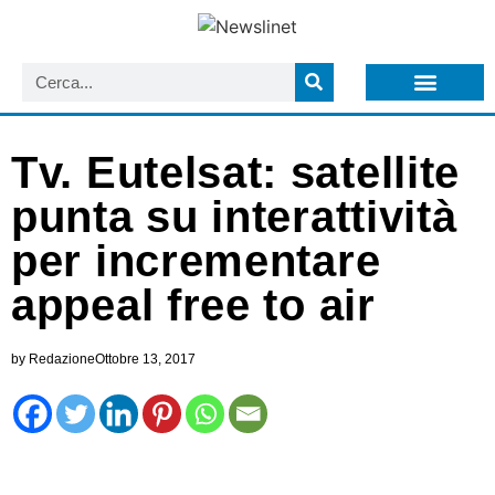
LISTA NEWSLETTER E CIRCOLARI SIT
ARCHIVIO S.I.T.
Tv. Eutelsat: satellite
punta su interattività
per incrementare
appeal free to air
by
Redazione
Ottobre 13, 2017