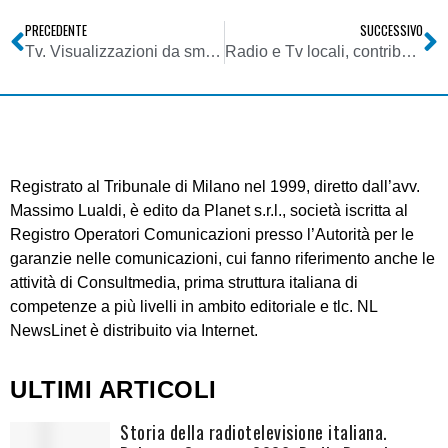
PRECEDENTE
SUCCESSIVO
Tv. Visualizzazioni da smartphone raddoppiano. Cresce on-demand e nel futuro sempre meno tv lineare
Radio e Tv locali, contributi. Disamina approfondita del DPR 146/2017 (nuovo regolamento)
Registrato al Tribunale di Milano nel 1999, diretto dall’avv.
Massimo Lualdi, è edito da Planet s.r.l., società iscritta al
Registro Operatori Comunicazioni presso l’Autorità per le
garanzie nelle comunicazioni, cui fanno riferimento anche le
attività di Consultmedia, prima struttura italiana di
competenze a più livelli in ambito editoriale e tlc. NL
NewsLinet è distribuito via Internet.
ULTIMI ARTICOLI
Storia della radiotelevisione italiana.