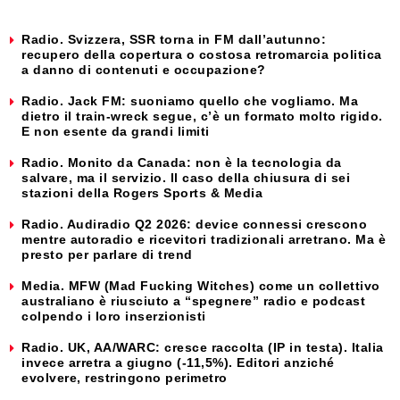
Radio. Svizzera, SSR torna in FM dall’autunno:
recupero della copertura o costosa retromarcia politica
a danno di contenuti e occupazione?
Radio. Jack FM: suoniamo quello che vogliamo. Ma
dietro il train-wreck segue, c’è un formato molto rigido.
E non esente da grandi limiti
Radio. Monito da Canada: non è la tecnologia da
salvare, ma il servizio. Il caso della chiusura di sei
stazioni della Rogers Sports & Media
Radio. Audiradio Q2 2026: device connessi crescono
mentre autoradio e ricevitori tradizionali arretrano. Ma è
presto per parlare di trend
Media. MFW (Mad Fucking Witches) come un collettivo
australiano è riusciuto a “spegnere” radio e podcast
colpendo i loro inserzionisti
Radio. UK, AA/WARC: cresce raccolta (IP in testa). Italia
invece arretra a giugno (-11,5%). Editori anziché
evolvere, restringono perimetro