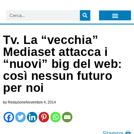
LISTA NEWSLETTER E CIRCOLARI SIT
ARCHIVIO S.I.T.
Tv. La “vecchia”
Mediaset attacca i
“nuovi” big del web:
così nessun futuro
per noi
by
Redazione
Novembre 4, 2014
Stampa 🖨