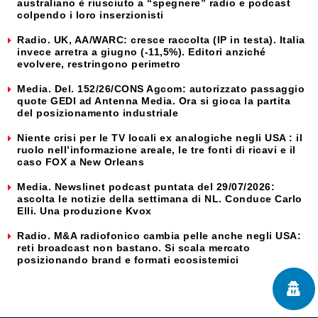
australiano è riusciuto a “spegnere” radio e podcast
colpendo i loro inserzionisti
Radio. UK, AA/WARC: cresce raccolta (IP in testa). Italia
invece arretra a giugno (-11,5%). Editori anziché
evolvere, restringono perimetro
Media. Del. 152/26/CONS Agcom: autorizzato passaggio
quote GEDI ad Antenna Media. Ora si gioca la partita
del posizionamento industriale
Niente crisi per le TV locali ex analogiche negli USA : il
ruolo nell’informazione areale, le tre fonti di ricavi e il
caso FOX a New Orleans
Media. Newslinet podcast puntata del 29/07/2026:
ascolta le notizie della settimana di NL. Conduce Carlo
Elli. Una produzione Kvox
Radio. M&A radiofonico cambia pelle anche negli USA:
reti broadcast non bastano. Si scala mercato
posizionando brand e formati ecosistemici