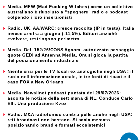
Media. MFW (Mad Fucking Witches) come un collettivo
australiano è riusciuto a “spegnere” radio e podcast
colpendo i loro inserzionisti
Radio. UK, AA/WARC: cresce raccolta (IP in testa). Italia
invece arretra a giugno (-11,5%). Editori anziché
evolvere, restringono perimetro
Media. Del. 152/26/CONS Agcom: autorizzato passaggio
quote GEDI ad Antenna Media. Ora si gioca la partita
del posizionamento industriale
Niente crisi per le TV locali ex analogiche negli USA : il
ruolo nell’informazione areale, le tre fonti di ricavi e il
caso FOX a New Orleans
Media. Newslinet podcast puntata del 29/07/2026:
ascolta le notizie della settimana di NL. Conduce Carlo
Elli. Una produzione Kvox
Radio. M&A radiofonico cambia pelle anche negli USA:
reti broadcast non bastano. Si scala mercato
posizionando brand e formati ecosistemici