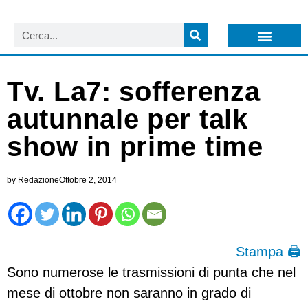
LISTA NEWSLETTER E CIRCOLARI SIT
ARCHIVIO S.I.T.
Tv. La7: sofferenza
autunnale per talk
show in prime time
by
Redazione
Ottobre 2, 2014
Stampa 🖨
Sono numerose le trasmissioni di punta che nel
mese di ottobre non saranno in grado di