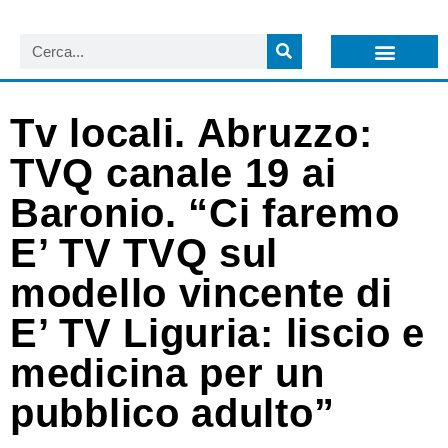
LISTA NEWSLETTER E CIRCOLARI SIT
ARCHIVIO S.I.T.
Tv locali. Abruzzo:
TVQ canale 19 ai
Baronio. “Ci faremo
E’ TV TVQ sul
modello vincente di
E’ TV Liguria: liscio e
medicina per un
pubblico adulto”