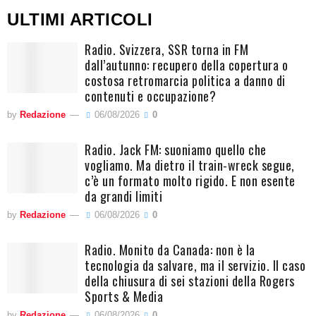
ULTIMI ARTICOLI
Radio. Svizzera, SSR torna in FM
dall’autunno: recupero della copertura o
costosa retromarcia politica a danno di
contenuti e occupazione?
by
Redazione
06/08/2026
0
Radio. Jack FM: suoniamo quello che
vogliamo. Ma dietro il train-wreck segue,
c’è un formato molto rigido. E non esente
da grandi limiti
by
Redazione
06/08/2026
0
Radio. Monito da Canada: non è la
tecnologia da salvare, ma il servizio. Il caso
della chiusura di sei stazioni della Rogers
Sports & Media
by
Redazione
06/08/2026
0