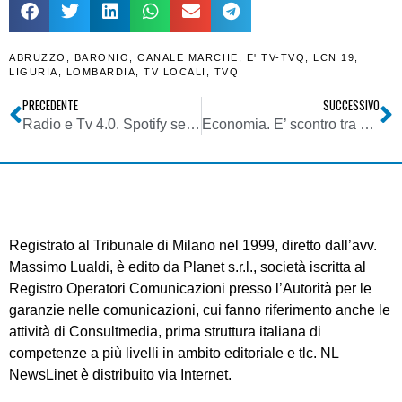
ABRUZZO
,
BARONIO
,
CANALE MARCHE
,
E' TV-TVQ
,
LCN 19
,
LIGURIA
,
LOMBARDIA
,
TV LOCALI
,
TVQ
PRECEDENTE
SUCCESSIVO
Radio e Tv 4.0. Spotify segue passo passo l’evoluzione radiofonica. Ora infatti sta pensando all’area Visual
Economia. E’ scontro tra Confindustria e Governo sui rimborsi dell’addizionale provinciale accisa energia elettrica 2010-2012
Registrato al Tribunale di Milano nel 1999, diretto dall’avv.
Massimo Lualdi, è edito da Planet s.r.l., società iscritta al
Registro Operatori Comunicazioni presso l’Autorità per le
garanzie nelle comunicazioni, cui fanno riferimento anche le
attività di Consultmedia, prima struttura italiana di
competenze a più livelli in ambito editoriale e tlc. NL
NewsLinet è distribuito via Internet.