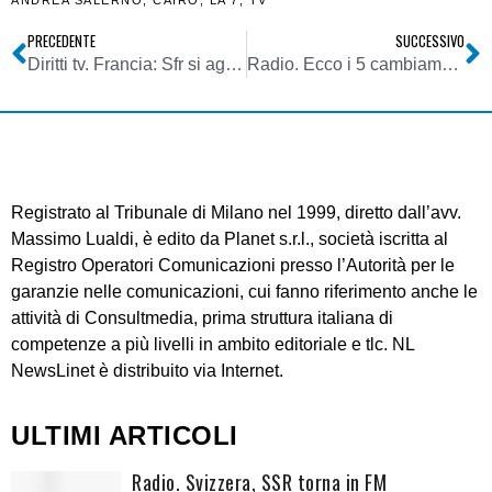
ANDREA SALERNO
,
CAIRO
,
LA 7
,
TV
PRECEDENTE
SUCCESSIVO
Diritti tv. Francia: Sfr si aggiudica la Champions, a bocca asciutta Bollorè
Radio. Ecco i 5 cambiamenti del medium nei prossimi 5 anni
Registrato al Tribunale di Milano nel 1999, diretto dall’avv.
Massimo Lualdi, è edito da Planet s.r.l., società iscritta al
Registro Operatori Comunicazioni presso l’Autorità per le
garanzie nelle comunicazioni, cui fanno riferimento anche le
attività di Consultmedia, prima struttura italiana di
competenze a più livelli in ambito editoriale e tlc. NL
NewsLinet è distribuito via Internet.
ULTIMI ARTICOLI
Radio. Svizzera, SSR torna in FM