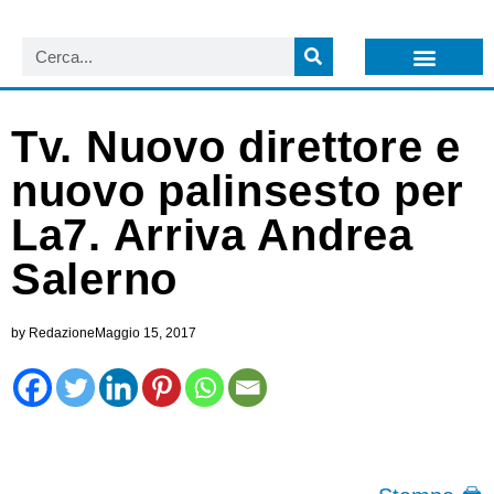
LISTA NEWSLETTER E CIRCOLARI SIT
ARCHIVIO S.I.T.
Tv. Nuovo direttore e
nuovo palinsesto per
La7. Arriva Andrea
Salerno
by
Redazione
Maggio 15, 2017