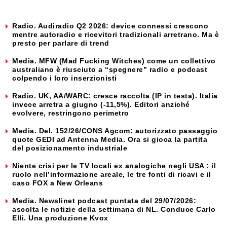
Radio. Audiradio Q2 2026: device connessi crescono
mentre autoradio e ricevitori tradizionali arretrano. Ma è
presto per parlare di trend
Media. MFW (Mad Fucking Witches) come un collettivo
australiano è riusciuto a “spegnere” radio e podcast
colpendo i loro inserzionisti
Radio. UK, AA/WARC: cresce raccolta (IP in testa). Italia
invece arretra a giugno (-11,5%). Editori anziché
evolvere, restringono perimetro
Media. Del. 152/26/CONS Agcom: autorizzato passaggio
quote GEDI ad Antenna Media. Ora si gioca la partita
del posizionamento industriale
Niente crisi per le TV locali ex analogiche negli USA : il
ruolo nell’informazione areale, le tre fonti di ricavi e il
caso FOX a New Orleans
Media. Newslinet podcast puntata del 29/07/2026:
ascolta le notizie della settimana di NL. Conduce Carlo
Elli. Una produzione Kvox