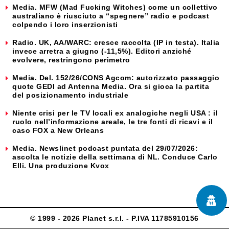
Media. MFW (Mad Fucking Witches) come un collettivo
australiano è riusciuto a “spegnere” radio e podcast
colpendo i loro inserzionisti
Radio. UK, AA/WARC: cresce raccolta (IP in testa). Italia
invece arretra a giugno (-11,5%). Editori anziché
evolvere, restringono perimetro
Media. Del. 152/26/CONS Agcom: autorizzato passaggio
quote GEDI ad Antenna Media. Ora si gioca la partita
del posizionamento industriale
Niente crisi per le TV locali ex analogiche negli USA : il
ruolo nell’informazione areale, le tre fonti di ricavi e il
caso FOX a New Orleans
Media. Newslinet podcast puntata del 29/07/2026:
ascolta le notizie della settimana di NL. Conduce Carlo
Elli. Una produzione Kvox
© 1999 - 2026 Planet s.r.l. - P.IVA 11785910156