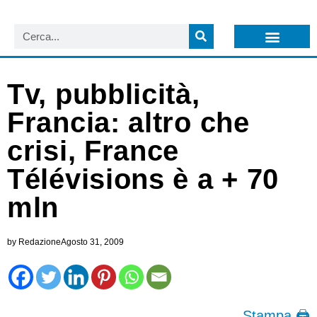
LISTA NEWSLETTER E CIRCOLARI SIT
ARCHIVIO S.I.T.
Tv, pubblicità,
Francia: altro che
crisi, France
Télévisions è a + 70
mln
by
Redazione
Agosto 31, 2009
Stampa 🖨