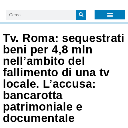
LISTA NEWSLETTER E CIRCOLARI SIT
ARCHIVIO S.I.T.
Tv. Roma: sequestrati
beni per 4,8 mln
nell’ambito del
fallimento di una tv
locale. L’accusa:
bancarotta
patrimoniale e
documentale