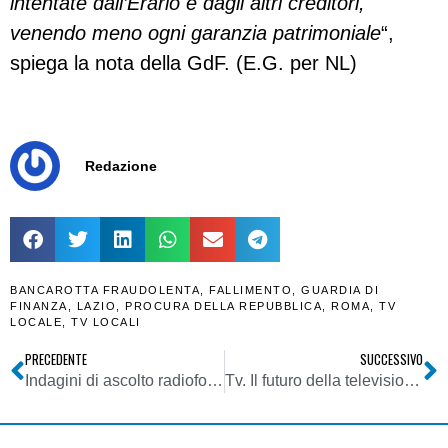
intentate dall’Erario e dagli altri creditori,
venendo meno ogni garanzia patrimoniale
“,
spiega la nota della GdF. (E.G. per NL)
Redazione
BANCAROTTA FRAUDOLENTA
,
FALLIMENTO
,
GUARDIA DI
FINANZA
,
LAZIO
,
PROCURA DELLA REPUBBLICA
,
ROMA
,
TV
LOCALE
,
TV LOCALI
PRECEDENTE
SUCCESSIVO
Indagini di ascolto radiofonico: si cambia, anche se non si sa ancora proprio come
Tv. Il futuro della televisione al MAF Milano Audiovisual Forum il 16 e 17 novembre 2023