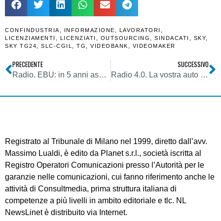
CONFINDUSTRIA
,
INFORMAZIONE
,
LAVORATORI
,
LICENZIAMENTI
,
LICENZIATI
,
OUTSOURCING
,
SINDACATI
,
SKY
,
SKY TG24
,
SLC-CGIL
,
TG
,
VIDEOBANK
,
VIDEOMAKER
PRECEDENTE
SUCCESSIVO
Radio. EBU: in 5 anni ascolto radiofonico si e’ ridotto di quasi un quarto d’ora. Oggi media quotidiana e’ di 2 ore e 22 minuti. Musica scelta nel 44%, news 21%, intrattenimento solo 8%. Ma niente a che vedere con la fruizione web
Radio 4.0. La vostra auto non e’ ancora interconnessa? Ci pensa Amazon con Alexa Car ad upgradarla. Per 24,99 euro
Registrato al Tribunale di Milano nel 1999, diretto dall’avv.
Massimo Lualdi, è edito da Planet s.r.l., società iscritta al
Registro Operatori Comunicazioni presso l’Autorità per le
garanzie nelle comunicazioni, cui fanno riferimento anche le
attività di Consultmedia, prima struttura italiana di
competenze a più livelli in ambito editoriale e tlc. NL
NewsLinet è distribuito via Internet.