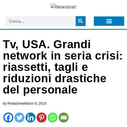
LISTA NEWSLETTER E CIRCOLARI SIT
ARCHIVIO S.I.T.
Tv, USA. Grandi
network in seria crisi:
riassetti, tagli e
riduzioni drastiche
del personale
by
Redazione
Marzo 8, 2010