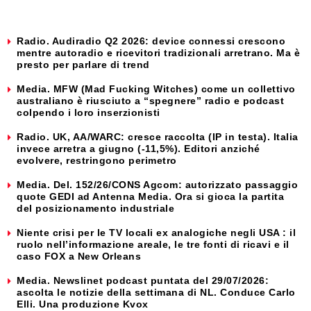
Radio. Audiradio Q2 2026: device connessi crescono
mentre autoradio e ricevitori tradizionali arretrano. Ma è
presto per parlare di trend
Media. MFW (Mad Fucking Witches) come un collettivo
australiano è riusciuto a “spegnere” radio e podcast
colpendo i loro inserzionisti
Radio. UK, AA/WARC: cresce raccolta (IP in testa). Italia
invece arretra a giugno (-11,5%). Editori anziché
evolvere, restringono perimetro
Media. Del. 152/26/CONS Agcom: autorizzato passaggio
quote GEDI ad Antenna Media. Ora si gioca la partita
del posizionamento industriale
Niente crisi per le TV locali ex analogiche negli USA : il
ruolo nell’informazione areale, le tre fonti di ricavi e il
caso FOX a New Orleans
Media. Newslinet podcast puntata del 29/07/2026:
ascolta le notizie della settimana di NL. Conduce Carlo
Elli. Una produzione Kvox