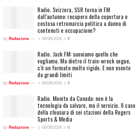
Radio. Svizzera, SSR torna in FM
dall’autunno: recupero della copertura o
costosa retromarcia politica a danno di
contenuti e occupazione?
by
Redazione
06/08/2026
0
Radio. Jack FM: suoniamo quello che
vogliamo. Ma dietro il train-wreck segue,
c’è un formato molto rigido. E non esente
da grandi limiti
by
Redazione
06/08/2026
0
Radio. Monito da Canada: non è la
tecnologia da salvare, ma il servizio. Il caso
della chiusura di sei stazioni della Rogers
Sports & Media
by
Redazione
06/08/2026
0