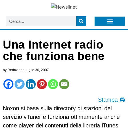
LISTA NEWSLETTER E CIRCOLARI SIT
ARCHIVIO S.I.T.
Una Internet radio
che funziona bene
by
Redazione
Luglio 30, 2007
Stampa 🖨
Noxon si basa sulla directory di stazioni del
servizio vTuner e funziona ottimamente anche
come player dei contenuti della libreria iTunes