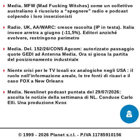
Media. MFW (Mad Fucking Witches) come un collettivo
australiano è riusciuto a “spegnere” radio e podcast
colpendo i loro inserzionisti
Radio. UK, AA/WARC: cresce raccolta (IP in testa). Italia
invece arretra a giugno (-11,5%). Editori anziché
evolvere, restringono perimetro
Media. Del. 152/26/CONS Agcom: autorizzato passaggio
quote GEDI ad Antenna Media. Ora si gioca la partita
del posizionamento industriale
Niente crisi per le TV locali ex analogiche negli USA : il
ruolo nell’informazione areale, le tre fonti di ricavi e il
caso FOX a New Orleans
Media. Newslinet podcast puntata del 29/07/2026:
ascolta le notizie della settimana di NL. Conduce Carlo
Elli. Una produzione Kvox
© 1999 - 2026 Planet s.r.l. - P.IVA 11785910156