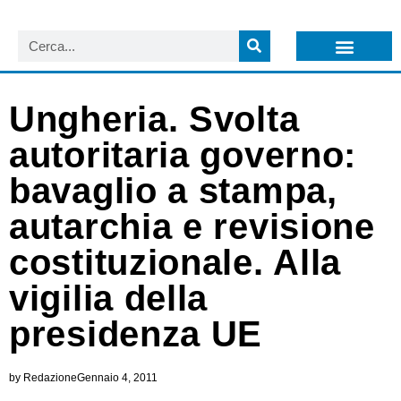
LISTA NEWSLETTER E CIRCOLARI SIT
ARCHIVIO S.I.T.
Ungheria. Svolta
autoritaria governo:
bavaglio a stampa,
autarchia e revisione
costituzionale. Alla
vigilia della
presidenza UE
by
Redazione
Gennaio 4, 2011