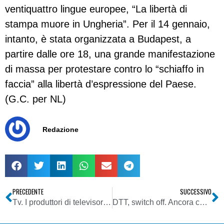
ventiquattro lingue europee, “La libertà di
stampa muore in Ungheria”. Per il 14 gennaio,
intanto, è stata organizzata a Budapest, a
partire dalle ore 18, una grande manifestazione
di massa per protestare contro lo “schiaffo in
faccia” alla libertà d’espressione del Paese.
(G.C. per NL)
Redazione
PRECEDENTE
SUCCESSIVO
Tv. I produttori di televisori cambiano rotta: smart tv più popolari di quelle 3D-ready
DTT, switch off. Ancora caos nel Veneto orientale: sindaci e comitati antiRai propongono il boicottaggio del canone tv