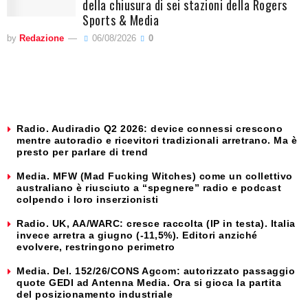
della chiusura di sei stazioni della Rogers
Sports & Media
by
Redazione
06/08/2026
0
Radio. Audiradio Q2 2026: device connessi crescono
mentre autoradio e ricevitori tradizionali arretrano. Ma è
presto per parlare di trend
Media. MFW (Mad Fucking Witches) come un collettivo
australiano è riusciuto a “spegnere” radio e podcast
colpendo i loro inserzionisti
Radio. UK, AA/WARC: cresce raccolta (IP in testa). Italia
invece arretra a giugno (-11,5%). Editori anziché
evolvere, restringono perimetro
Media. Del. 152/26/CONS Agcom: autorizzato passaggio
quote GEDI ad Antenna Media. Ora si gioca la partita
del posizionamento industriale