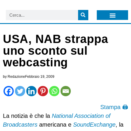
LISTA NEWSLETTER E CIRCOLARI SIT
ARCHIVIO S.I.T.
USA, NAB strappa
uno sconto sul
webcasting
by
Redazione
Febbraio 19, 2009
Stampa 🖨
La notizia è che la
National Association of
Broadcasters
americana e
SoundExchange
, la