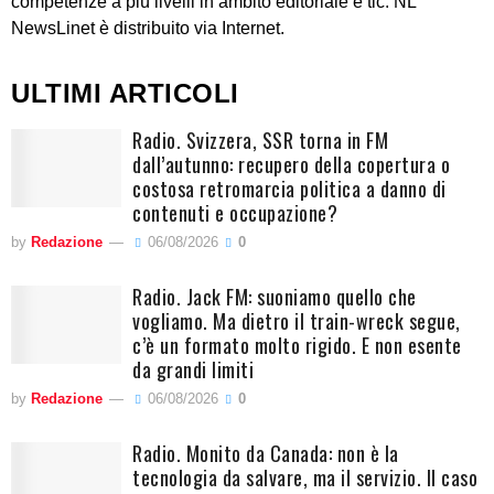
competenze a più livelli in ambito editoriale e tlc. NL
NewsLinet è distribuito via Internet.
ULTIMI ARTICOLI
Radio. Svizzera, SSR torna in FM
dall’autunno: recupero della copertura o
costosa retromarcia politica a danno di
contenuti e occupazione?
by
Redazione
06/08/2026
0
Radio. Jack FM: suoniamo quello che
vogliamo. Ma dietro il train-wreck segue,
c’è un formato molto rigido. E non esente
da grandi limiti
by
Redazione
06/08/2026
0
Radio. Monito da Canada: non è la
tecnologia da salvare, ma il servizio. Il caso