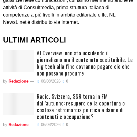
garanzie nelle comunicazioni, cui fanno riferimento anche le
attività di Consultmedia, prima struttura italiana di
competenze a più livelli in ambito editoriale e tlc. NL
NewsLinet è distribuito via Internet.
ULTIMI ARTICOLI
AI Overview: non sta uccidendo il
giornalismo ma il contenuto sostituibile. Le
big tech alla fine dovranno pagare ciò che
non possono produrre
by
Redazione
08/08/2026
0
Radio. Svizzera, SSR torna in FM
dall’autunno: recupero della copertura o
costosa retromarcia politica a danno di
contenuti e occupazione?
by
Redazione
06/08/2026
0