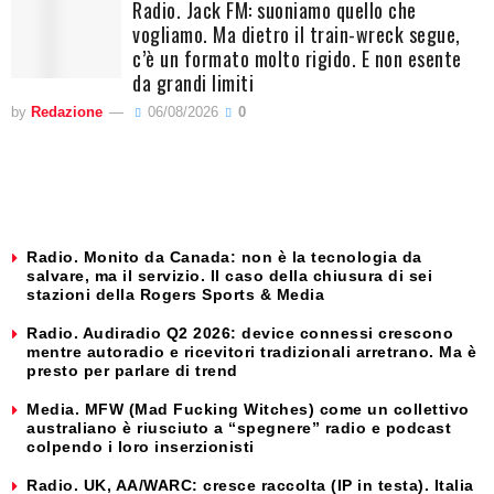
Radio. Jack FM: suoniamo quello che
vogliamo. Ma dietro il train-wreck segue,
c’è un formato molto rigido. E non esente
da grandi limiti
by
Redazione
06/08/2026
0
Radio. Monito da Canada: non è la tecnologia da
salvare, ma il servizio. Il caso della chiusura di sei
stazioni della Rogers Sports & Media
Radio. Audiradio Q2 2026: device connessi crescono
mentre autoradio e ricevitori tradizionali arretrano. Ma è
presto per parlare di trend
Media. MFW (Mad Fucking Witches) come un collettivo
australiano è riusciuto a “spegnere” radio e podcast
colpendo i loro inserzionisti
Radio. UK, AA/WARC: cresce raccolta (IP in testa). Italia