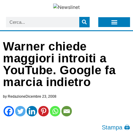
LISTA NEWSLETTER E CIRCOLARI SIT
ARCHIVIO S.I.T.
Warner chiede
maggiori introiti a
YouTube. Google fa
marcia indietro
by
Redazione
Dicembre 23, 2008
Stampa 🖨