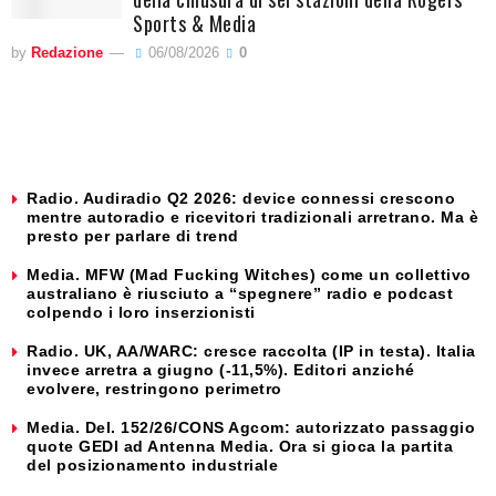
Sports & Media
by
Redazione
06/08/2026
0
Radio. Audiradio Q2 2026: device connessi crescono
mentre autoradio e ricevitori tradizionali arretrano. Ma è
presto per parlare di trend
Media. MFW (Mad Fucking Witches) come un collettivo
australiano è riusciuto a “spegnere” radio e podcast
colpendo i loro inserzionisti
Radio. UK, AA/WARC: cresce raccolta (IP in testa). Italia
invece arretra a giugno (-11,5%). Editori anziché
evolvere, restringono perimetro
Media. Del. 152/26/CONS Agcom: autorizzato passaggio
quote GEDI ad Antenna Media. Ora si gioca la partita
del posizionamento industriale