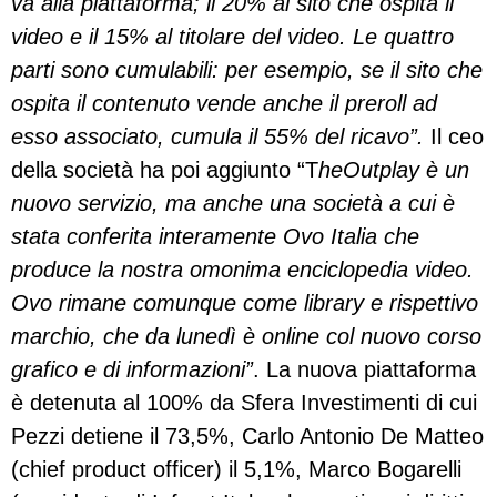
va alla piattaforma; il 20% al sito che ospita il
video e il 15% al titolare del video. Le quattro
parti sono cumulabili: per esempio, se il sito che
ospita il contenuto vende anche il preroll ad
esso associato, cumula il 55% del ricavo”.
Il ceo
della società ha poi aggiunto “T
heOutplay è un
nuovo servizio, ma anche una società a cui è
stata conferita interamente Ovo Italia che
produce la nostra omonima enciclopedia video.
Ovo rimane comunque come library e rispettivo
marchio, che da lunedì è online col nuovo corso
grafico e di informazioni”
. La nuova piattaforma
è detenuta al 100% da Sfera Investimenti di cui
Pezzi detiene il 73,5%, Carlo Antonio De Matteo
(chief product officer) il 5,1%, Marco Bogarelli