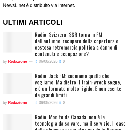
NewsLinet è distribuito via Internet.
ULTIMI ARTICOLI
Radio. Svizzera, SSR torna in FM
dall’autunno: recupero della copertura o
costosa retromarcia politica a danno di
contenuti e occupazione?
by
Redazione
06/08/2026
0
Radio. Jack FM: suoniamo quello che
vogliamo. Ma dietro il train-wreck segue,
c’è un formato molto rigido. E non esente
da grandi limiti
by
Redazione
06/08/2026
0
Radio. Monito da Canada: non è la
tecnologia da salvare, ma il servizio. Il caso
della chiusura di sei stazioni della Rogers