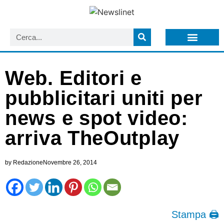
LISTA NEWSLETTER E CIRCOLARI SIT
ARCHIVIO S.I.T.
Web. Editori e
pubblicitari uniti per
news e spot video:
arriva TheOutplay
by
Redazione
Novembre 26, 2014
Stampa 🖨