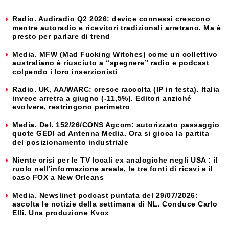
Radio. Audiradio Q2 2026: device connessi crescono
mentre autoradio e ricevitori tradizionali arretrano. Ma è
presto per parlare di trend
Media. MFW (Mad Fucking Witches) come un collettivo
australiano è riusciuto a “spegnere” radio e podcast
colpendo i loro inserzionisti
Radio. UK, AA/WARC: cresce raccolta (IP in testa). Italia
invece arretra a giugno (-11,5%). Editori anziché
evolvere, restringono perimetro
Media. Del. 152/26/CONS Agcom: autorizzato passaggio
quote GEDI ad Antenna Media. Ora si gioca la partita
del posizionamento industriale
Niente crisi per le TV locali ex analogiche negli USA : il
ruolo nell’informazione areale, le tre fonti di ricavi e il
caso FOX a New Orleans
Media. Newslinet podcast puntata del 29/07/2026:
ascolta le notizie della settimana di NL. Conduce Carlo
Elli. Una produzione Kvox