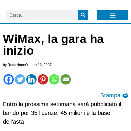
LISTA NEWSLETTER E CIRCOLARI SIT
ARCHIVIO S.I.T.
WiMax, la gara ha
inizio
by
Redazione
Ottobre 12, 2007
Stampa 🖨
Entro la prossima settimana sarà pubblicato il
bando per 35 licenze; 45 milioni è la base
dell’asta