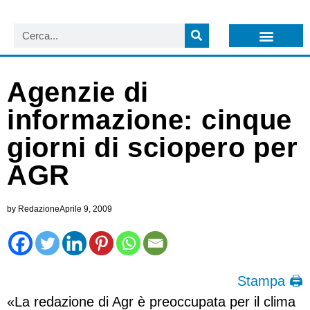
LISTA NEWSLETTER E CIRCOLARI SIT
ARCHIVIO S.I.T.
Agenzie di
informazione: cinque
giorni di sciopero per
AGR
by
Redazione
Aprile 9, 2009
Stampa 🖨
«La redazione di Agr è preoccupata per il clima