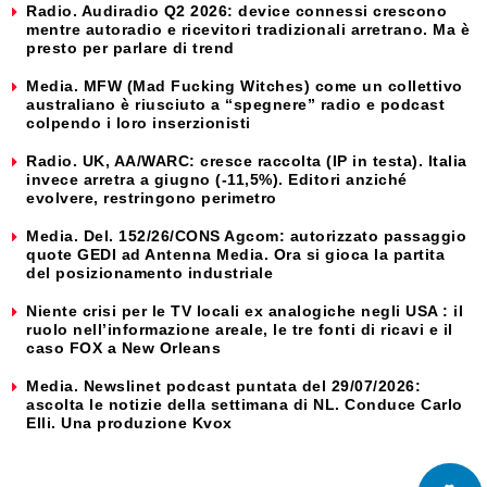
Radio. Audiradio Q2 2026: device connessi crescono
mentre autoradio e ricevitori tradizionali arretrano. Ma è
presto per parlare di trend
Media. MFW (Mad Fucking Witches) come un collettivo
australiano è riusciuto a “spegnere” radio e podcast
colpendo i loro inserzionisti
Radio. UK, AA/WARC: cresce raccolta (IP in testa). Italia
invece arretra a giugno (-11,5%). Editori anziché
evolvere, restringono perimetro
Media. Del. 152/26/CONS Agcom: autorizzato passaggio
quote GEDI ad Antenna Media. Ora si gioca la partita
del posizionamento industriale
Niente crisi per le TV locali ex analogiche negli USA : il
ruolo nell’informazione areale, le tre fonti di ricavi e il
caso FOX a New Orleans
Media. Newslinet podcast puntata del 29/07/2026:
ascolta le notizie della settimana di NL. Conduce Carlo
Elli. Una produzione Kvox