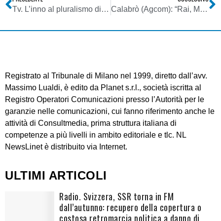
Tv. L’inno al pluralismo di Mediaset
Calabrò (Agcom): “Rai, Mediaset e TI Media perdono un mux con passaggio a digitale”. Commissione europea sospende procedura infrazione Italia per assetto sistema tv
Registrato al Tribunale di Milano nel 1999, diretto dall’avv.
Massimo Lualdi, è edito da Planet s.r.l., società iscritta al
Registro Operatori Comunicazioni presso l’Autorità per le
garanzie nelle comunicazioni, cui fanno riferimento anche le
attività di Consultmedia, prima struttura italiana di
competenze a più livelli in ambito editoriale e tlc. NL
NewsLinet è distribuito via Internet.
ULTIMI ARTICOLI
Radio. Svizzera, SSR torna in FM
dall’autunno: recupero della copertura o
costosa retromarcia politica a danno di