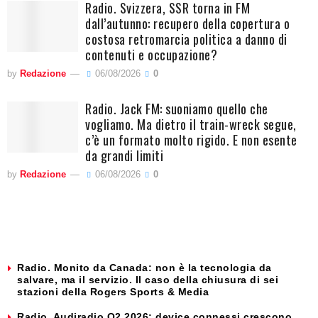
Radio. Svizzera, SSR torna in FM
dall’autunno: recupero della copertura o
costosa retromarcia politica a danno di
contenuti e occupazione?
by
Redazione
06/08/2026
0
Radio. Jack FM: suoniamo quello che
vogliamo. Ma dietro il train-wreck segue,
c’è un formato molto rigido. E non esente
da grandi limiti
by
Redazione
06/08/2026
0
Radio. Monito da Canada: non è la tecnologia da
salvare, ma il servizio. Il caso della chiusura di sei
stazioni della Rogers Sports & Media
Radio. Audiradio Q2 2026: device connessi crescono