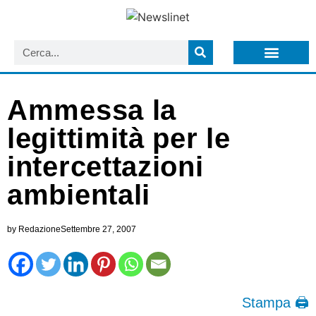
LISTA NEWSLETTER E CIRCOLARI SIT
ARCHIVIO S.I.T.
Ammessa la
legittimità per le
intercettazioni
ambientali
by
Redazione
Settembre 27, 2007
Stampa 🖨