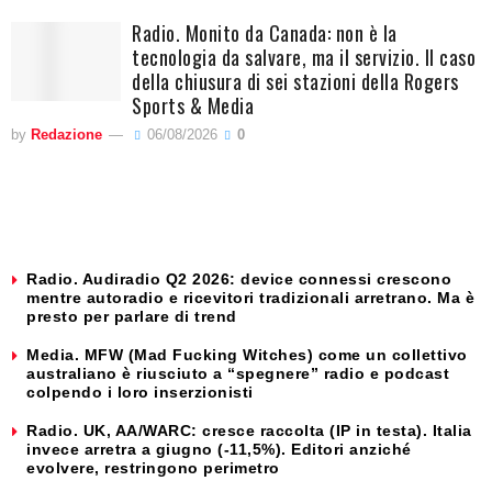
Radio. Monito da Canada: non è la
tecnologia da salvare, ma il servizio. Il caso
della chiusura di sei stazioni della Rogers
Sports & Media
by
Redazione
06/08/2026
0
Radio. Audiradio Q2 2026: device connessi crescono
mentre autoradio e ricevitori tradizionali arretrano. Ma è
presto per parlare di trend
Media. MFW (Mad Fucking Witches) come un collettivo
australiano è riusciuto a “spegnere” radio e podcast
colpendo i loro inserzionisti
Radio. UK, AA/WARC: cresce raccolta (IP in testa). Italia
invece arretra a giugno (-11,5%). Editori anziché
evolvere, restringono perimetro