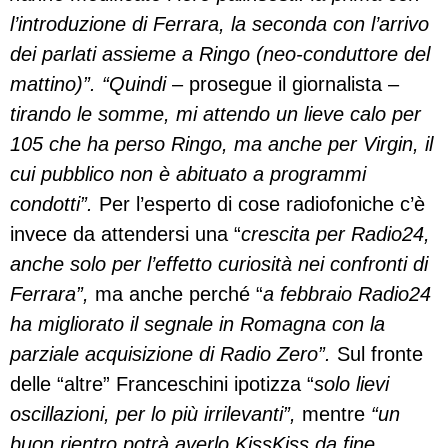
l’introduzione di Ferrara, la seconda con l’arrivo
dei parlati assieme a Ringo (neo-conduttore del
mattino)”. “Quindi
– prosegue il giornalista –
tirando le somme, mi attendo un lieve calo per
105 che ha perso Ringo, ma anche per Virgin, il
cui pubblico non è abituato a programmi
condotti”.
Per l’esperto di cose radiofoniche c’è
invece da attendersi una “
crescita per Radio24,
anche solo per l’effetto curiosità nei confronti di
Ferrara”,
ma anche perché “
a febbraio Radio24
ha migliorato il segnale in Romagna con la
parziale acquisizione di Radio Zero”.
Sul fronte
delle “altre” Franceschini ipotizza “
solo lievi
oscillazioni, per lo più irrilevanti”,
mentre
“un
buon rientro potrà averlo KissKiss da fine