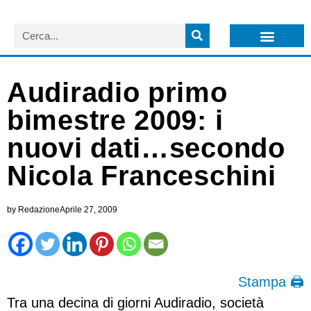
LISTA NEWSLETTER E CIRCOLARI SIT
ARCHIVIO S.I.T.
Audiradio primo
bimestre 2009: i
nuovi dati…secondo
Nicola Franceschini
by
Redazione
Aprile 27, 2009
Stampa 🖨
Tra una decina di giorni Audiradio, società