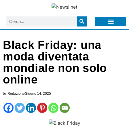
LISTA NEWSLETTER E CIRCOLARI SIT
ARCHIVIO S.I.T.
Black Friday: una
moda diventata
mondiale non solo
online
by
Redazione
Giugno 14, 2025