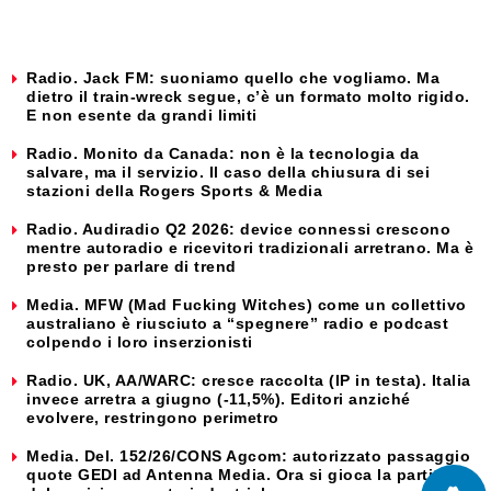
Radio. Jack FM: suoniamo quello che vogliamo. Ma
dietro il train-wreck segue, c’è un formato molto rigido.
E non esente da grandi limiti
Radio. Monito da Canada: non è la tecnologia da
salvare, ma il servizio. Il caso della chiusura di sei
stazioni della Rogers Sports & Media
Radio. Audiradio Q2 2026: device connessi crescono
mentre autoradio e ricevitori tradizionali arretrano. Ma è
presto per parlare di trend
Media. MFW (Mad Fucking Witches) come un collettivo
australiano è riusciuto a “spegnere” radio e podcast
colpendo i loro inserzionisti
Radio. UK, AA/WARC: cresce raccolta (IP in testa). Italia
invece arretra a giugno (-11,5%). Editori anziché
evolvere, restringono perimetro
Media. Del. 152/26/CONS Agcom: autorizzato passaggio
quote GEDI ad Antenna Media. Ora si gioca la partita