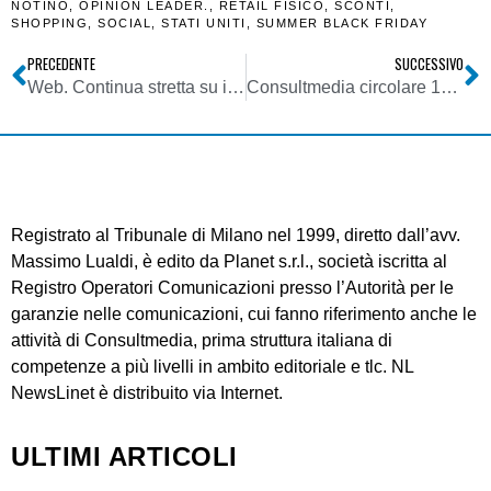
NOTINO
,
OPINION LEADER.
,
RETAIL FISICO
,
SCONTI
,
SHOPPING
,
SOCIAL
,
STATI UNITI
,
SUMMER BLACK FRIDAY
PRECEDENTE
SUCCESSIVO
Web. Continua stretta su influencer, Agcm sanziona Big Luca e Michele Leka. Autorità assume impegni da Marani, Berton, Mourai e Caiazzo
Consultmedia circolare 160625 su bando Editoria 2025 Regione Sicilia per l’erogazione contributi a fondo perduto per emittenti radiotelevisive
Registrato al Tribunale di Milano nel 1999, diretto dall’avv.
Massimo Lualdi, è edito da Planet s.r.l., società iscritta al
Registro Operatori Comunicazioni presso l’Autorità per le
garanzie nelle comunicazioni, cui fanno riferimento anche le
attività di Consultmedia, prima struttura italiana di
competenze a più livelli in ambito editoriale e tlc. NL
NewsLinet è distribuito via Internet.
ULTIMI ARTICOLI