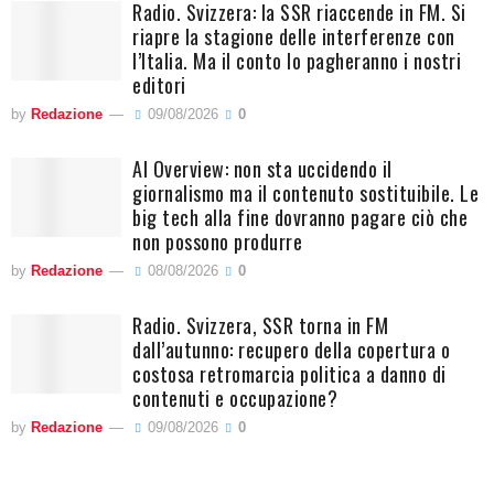
Radio. Svizzera: la SSR riaccende in FM. Si
riapre la stagione delle interferenze con
l’Italia. Ma il conto lo pagheranno i nostri
editori
by
Redazione
09/08/2026
0
AI Overview: non sta uccidendo il
giornalismo ma il contenuto sostituibile. Le
big tech alla fine dovranno pagare ciò che
non possono produrre
by
Redazione
08/08/2026
0
Radio. Svizzera, SSR torna in FM
dall’autunno: recupero della copertura o
costosa retromarcia politica a danno di
contenuti e occupazione?
by
Redazione
09/08/2026
0