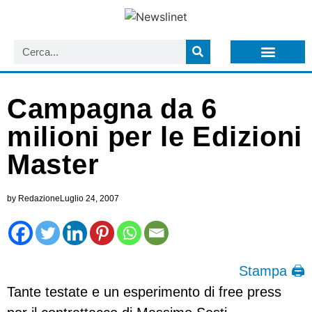
LISTA NEWSLETTER E CIRCOLARI SIT
ARCHIVIO S.I.T.
Campagna da 6
milioni per le Edizioni
Master
by
Redazione
Luglio 24, 2007
Stampa 🖨
Tante testate e un esperimento di free press