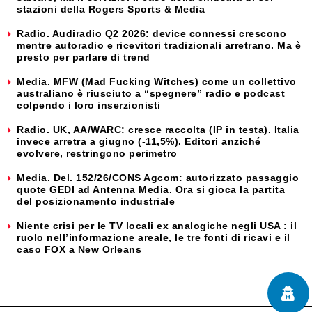
stazioni della Rogers Sports & Media
Radio. Audiradio Q2 2026: device connessi crescono
mentre autoradio e ricevitori tradizionali arretrano. Ma è
presto per parlare di trend
Media. MFW (Mad Fucking Witches) come un collettivo
australiano è riusciuto a “spegnere” radio e podcast
colpendo i loro inserzionisti
Radio. UK, AA/WARC: cresce raccolta (IP in testa). Italia
invece arretra a giugno (-11,5%). Editori anziché
evolvere, restringono perimetro
Media. Del. 152/26/CONS Agcom: autorizzato passaggio
quote GEDI ad Antenna Media. Ora si gioca la partita
del posizionamento industriale
Niente crisi per le TV locali ex analogiche negli USA : il
ruolo nell’informazione areale, le tre fonti di ricavi e il
caso FOX a New Orleans