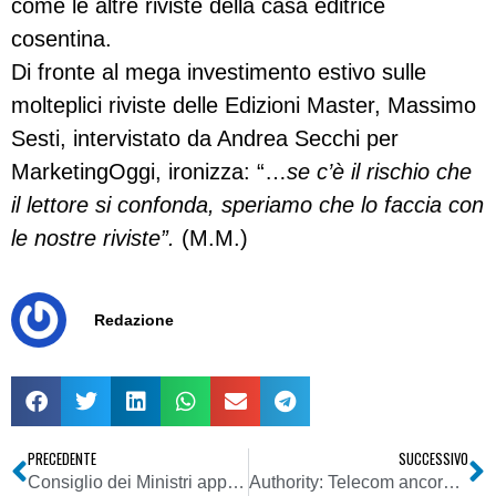
come le altre riviste della casa editrice
cosentina.
Di fronte al mega investimento estivo sulle
molteplici riviste delle Edizioni Master, Massimo
Sesti, intervistato da Andrea Secchi per
MarketingOggi, ironizza: “…
se c’è il rischio che
il lettore si confonda, speriamo che lo faccia con
le nostre riviste”.
(M.M.)
Redazione
PRECEDENTE
SUCCESSIVO
Consiglio dei Ministri approva Ddl recante norme a tutela dei minori nella visione di film e nell’utilizzo di videogiochi
Authority: Telecom ancora dominante, entro l’anno separazione rete