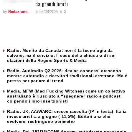
da grandi limiti
by
Redazione
06/08/2026
0
Radio. Monito da Canada: non è la tecnologia da
salvare, ma il servizio. Il caso della chiusura di sei
stazioni della Rogers Sports & Media
Radio. Audiradio Q2 2026: device connessi crescono
mentre autoradio e ricevitori tradizionali arretrano. Ma è
presto per parlare di trend
Media. MFW (Mad Fucking Witches) come un collettivo
australiano è riusciuto a “spegnere” radio e podcast
colpendo i loro inserzionisti
Radio. UK, AA/WARC: cresce raccolta (IP in testa). Italia
invece arretra a giugno (-11,5%). Editori anziché
evolvere, restringono perimetro
Media. Del. 152/26/CONS Agcom: autorizzato passaggio