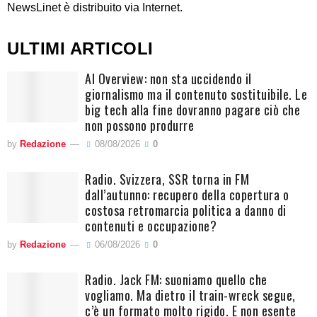
NewsLinet è distribuito via Internet.
ULTIMI ARTICOLI
AI Overview: non sta uccidendo il
giornalismo ma il contenuto sostituibile. Le
big tech alla fine dovranno pagare ciò che
non possono produrre
by
Redazione
08/08/2026
0
Radio. Svizzera, SSR torna in FM
dall’autunno: recupero della copertura o
costosa retromarcia politica a danno di
contenuti e occupazione?
by
Redazione
06/08/2026
0
Radio. Jack FM: suoniamo quello che
vogliamo. Ma dietro il train-wreck segue,
c’è un formato molto rigido. E non esente