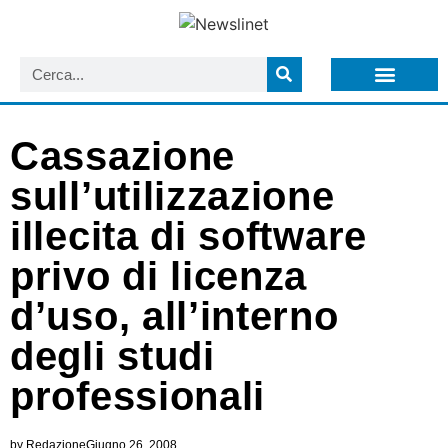
LISTA NEWSLETTER E CIRCOLARI SIT
ARCHIVIO S.I.T.
Cassazione
sull’utilizzazione
illecita di software
privo di licenza
d’uso, all’interno
degli studi
professionali
by
Redazione
Giugno 26, 2008