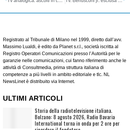
Tv analogica: ascolti in calo. Digitale terrestre e satellite diventano protagonisti del piccolo schermo
Tv. Berlusconi jr: esclusa ipotesi di cessione a Murdoch
Registrato al Tribunale di Milano nel 1999, diretto dall’avv.
Massimo Lualdi, è edito da Planet s.r.l., società iscritta al
Registro Operatori Comunicazioni presso l’Autorità per le
garanzie nelle comunicazioni, cui fanno riferimento anche le
attività di Consultmedia, prima struttura italiana di
competenze a più livelli in ambito editoriale e tlc. NL
NewsLinet è distribuito via Internet.
ULTIMI ARTICOLI
Storia della radiotelevisione italiana.
Bolzano: 8 agosto 2026, Radio Bavaria
International torna in onda per 2 ore per
ricordare il fondatore