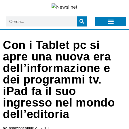
LISTA NEWSLETTER E CIRCOLARI SIT
ARCHIVIO S.I.T.
Con i Tablet pc si
apre una nuova era
dell’informazione e
dei programmi tv.
iPad fa il suo
ingresso nel mondo
dell’editoria
by
Redazione
Aprile 21, 2010