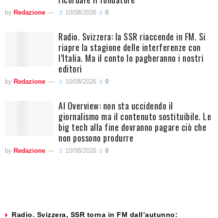
by
Redazione
10/08/2026
0
Radio. Svizzera: la SSR riaccende in FM. Si
riapre la stagione delle interferenze con
l’Italia. Ma il conto lo pagheranno i nostri
editori
by
Redazione
10/08/2026
0
AI Overview: non sta uccidendo il
giornalismo ma il contenuto sostituibile. Le
big tech alla fine dovranno pagare ciò che
non possono produrre
by
Redazione
10/08/2026
0
Radio. Svizzera, SSR torna in FM dall’autunno: