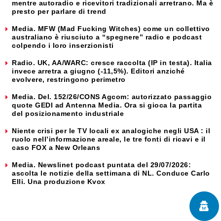
mentre autoradio e ricevitori tradizionali arretrano. Ma è
presto per parlare di trend
Media. MFW (Mad Fucking Witches) come un collettivo
australiano è riusciuto a “spegnere” radio e podcast
colpendo i loro inserzionisti
Radio. UK, AA/WARC: cresce raccolta (IP in testa). Italia
invece arretra a giugno (-11,5%). Editori anziché
evolvere, restringono perimetro
Media. Del. 152/26/CONS Agcom: autorizzato passaggio
quote GEDI ad Antenna Media. Ora si gioca la partita
del posizionamento industriale
Niente crisi per le TV locali ex analogiche negli USA : il
ruolo nell’informazione areale, le tre fonti di ricavi e il
caso FOX a New Orleans
Media. Newslinet podcast puntata del 29/07/2026:
ascolta le notizie della settimana di NL. Conduce Carlo
Elli. Una produzione Kvox