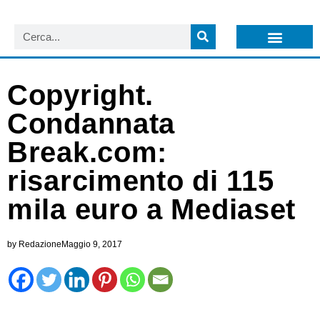
LISTA NEWSLETTER E CIRCOLARI SIT
ARCHIVIO S.I.T.
Copyright.
Condannata
Break.com:
risarcimento di 115
mila euro a Mediaset
by
Redazione
Maggio 9, 2017