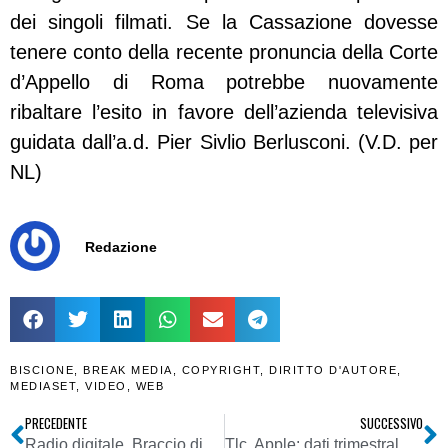
dei singoli filmati. Se la Cassazione dovesse
tenere conto della recente pronuncia della Corte
d’Appello di Roma potrebbe nuovamente
ribaltare l’esito in favore dell’azienda televisiva
guidata dall’a.d. Pier Sivlio Berlusconi. (V.D. per
NL)
Redazione
BISCIONE
,
BREAK MEDIA
,
COPYRIGHT
,
DIRITTO D'AUTORE
,
MEDIASET
,
VIDEO
,
WEB
PRECEDENTE
SUCCESSIVO
Radio digitale. Braccio di ferro tra TuneIn ed alcune emittenti europee. No allo sfruttamento unilaterale della pubblicità
Tlc. Apple: dati trimestrale positivi ma vendite iPhone in calo