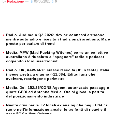
by
Redazione
06/08/2026
0
Radio. Audiradio Q2 2026: device connessi crescono
mentre autoradio e ricevitori tradizionali arretrano. Ma è
presto per parlare di trend
Media. MFW (Mad Fucking Witches) come un collettivo
australiano è riusciuto a “spegnere” radio e podcast
colpendo i loro inserzionisti
Radio. UK, AA/WARC: cresce raccolta (IP in testa). Italia
invece arretra a giugno (-11,5%). Editori anziché
evolvere, restringono perimetro
Media. Del. 152/26/CONS Agcom: autorizzato passaggio
quote GEDI ad Antenna Media. Ora si gioca la partita
del posizionamento industriale
Niente crisi per le TV locali ex analogiche negli USA : il
ruolo nell’informazione areale, le tre fonti di ricavi e il
caso FOX a New Orleans