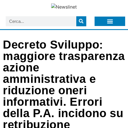
LISTA NEWSLETTER E CIRCOLARI SIT
ARCHIVIO S.I.T.
Decreto Sviluppo:
maggiore trasparenza
azione
amministrativa e
riduzione oneri
informativi. Errori
della P.A. incidono su
retribuzione