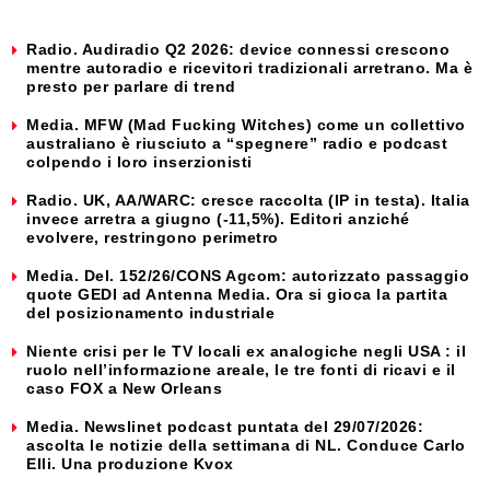
Radio. Audiradio Q2 2026: device connessi crescono
mentre autoradio e ricevitori tradizionali arretrano. Ma è
presto per parlare di trend
Media. MFW (Mad Fucking Witches) come un collettivo
australiano è riusciuto a “spegnere” radio e podcast
colpendo i loro inserzionisti
Radio. UK, AA/WARC: cresce raccolta (IP in testa). Italia
invece arretra a giugno (-11,5%). Editori anziché
evolvere, restringono perimetro
Media. Del. 152/26/CONS Agcom: autorizzato passaggio
quote GEDI ad Antenna Media. Ora si gioca la partita
del posizionamento industriale
Niente crisi per le TV locali ex analogiche negli USA : il
ruolo nell’informazione areale, le tre fonti di ricavi e il
caso FOX a New Orleans
Media. Newslinet podcast puntata del 29/07/2026:
ascolta le notizie della settimana di NL. Conduce Carlo
Elli. Una produzione Kvox