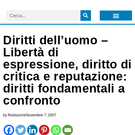
LISTA NEWSLETTER E CIRCOLARI SIT
ARCHIVIO S.I.T.
Diritti dell’uomo –
Libertà di
espressione, diritto di
critica e reputazione:
diritti fondamentali a
confronto
by
Redazione
Novembre 7, 2007