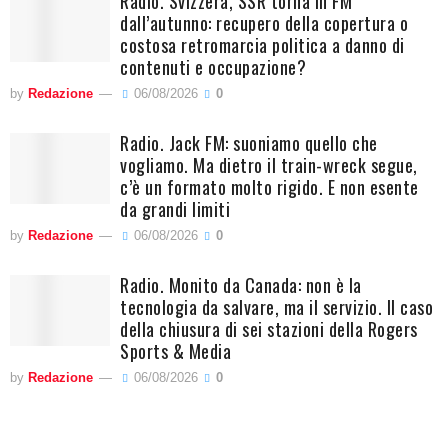
Radio. Svizzera, SSR torna in FM
dall’autunno: recupero della copertura o
costosa retromarcia politica a danno di
contenuti e occupazione?
by
Redazione
06/08/2026
0
Radio. Jack FM: suoniamo quello che
vogliamo. Ma dietro il train-wreck segue,
c’è un formato molto rigido. E non esente
da grandi limiti
by
Redazione
06/08/2026
0
Radio. Monito da Canada: non è la
tecnologia da salvare, ma il servizio. Il caso
della chiusura di sei stazioni della Rogers
Sports & Media
by
Redazione
06/08/2026
0