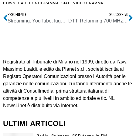
DOWNLOAD
,
FONOGRAMMA
,
SIAE
,
VIDEOGRAMMA
PRECEDENTE
SUCCESSIVO
Streaming. YouTube: fuga inserzionisti. Colpa dell’insufficienza di “revisori umani” sui contenuti. Google cerca di correre ai ripari
DTT. Refarming 700 MHz: ecco come funzioneranno assegnazioni di diritti d’uso, associazioni con FSMA e revisione LCN
Registrato al Tribunale di Milano nel 1999, diretto dall’avv.
Massimo Lualdi, è edito da Planet s.r.l., società iscritta al
Registro Operatori Comunicazioni presso l’Autorità per le
garanzie nelle comunicazioni, cui fanno riferimento anche le
attività di Consultmedia, prima struttura italiana di
competenze a più livelli in ambito editoriale e tlc. NL
NewsLinet è distribuito via Internet.
ULTIMI ARTICOLI