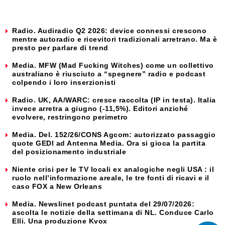
Radio. Audiradio Q2 2026: device connessi crescono
mentre autoradio e ricevitori tradizionali arretrano. Ma è
presto per parlare di trend
Media. MFW (Mad Fucking Witches) come un collettivo
australiano è riusciuto a “spegnere” radio e podcast
colpendo i loro inserzionisti
Radio. UK, AA/WARC: cresce raccolta (IP in testa). Italia
invece arretra a giugno (-11,5%). Editori anziché
evolvere, restringono perimetro
Media. Del. 152/26/CONS Agcom: autorizzato passaggio
quote GEDI ad Antenna Media. Ora si gioca la partita
del posizionamento industriale
Niente crisi per le TV locali ex analogiche negli USA : il
ruolo nell’informazione areale, le tre fonti di ricavi e il
caso FOX a New Orleans
Media. Newslinet podcast puntata del 29/07/2026:
ascolta le notizie della settimana di NL. Conduce Carlo
Elli. Una produzione Kvox