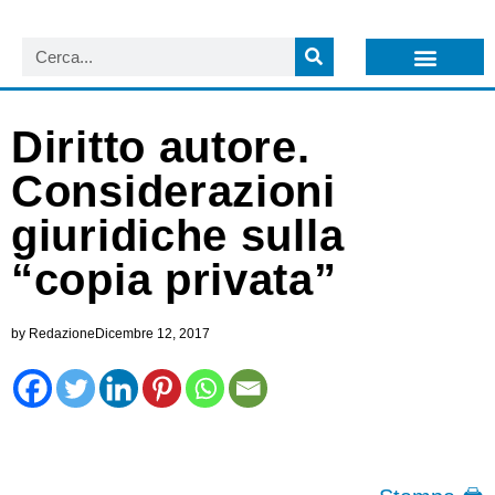
LISTA NEWSLETTER E CIRCOLARI SIT
ARCHIVIO S.I.T.
Diritto autore.
Considerazioni
giuridiche sulla
“copia privata”
by
Redazione
Dicembre 12, 2017