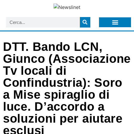
LISTA NEWSLETTER E CIRCOLARI SIT
ARCHIVIO S.I.T.
DTT. Bando LCN,
Giunco (Associazione
Tv locali di
Confindustria): Soro
a Mise spiraglio di
luce. D’accordo a
soluzioni per aiutare
esclusi