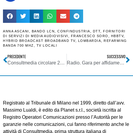
ANNA ASCANI
,
BANDO LCN
,
CONFINDUSTRIA
,
DTT
,
FORNITORI
DI SERVIZI DI MEDIA AUDIOVISIVI
,
FRANCESCO SORO
,
HBBTV
,
HYBRID BROADCAST BROADBAND TV
,
LOMBARDIA
,
REFARMING
BANDA 700 MHZ
,
TV LOCALI
PRECEDENTE
SUCCESSIVO
Consultmedia circolare 21102021 su pubblicazione decreto direttoriale erogazione stanziamenti 2021 per emittenti locali ex art. 195 DL n. 34 del 2020
Radio. Gara per affidamento del servizio di trasmissione delle sedute parlamentari in FM. Chi ha partecipato e chi se lo è aggiudicato
Registrato al Tribunale di Milano nel 1999, diretto dall’avv.
Massimo Lualdi, è edito da Planet s.r.l., società iscritta al
Registro Operatori Comunicazioni presso l’Autorità per le
garanzie nelle comunicazioni, cui fanno riferimento anche le
attività di Consultmedia, prima struttura italiana di