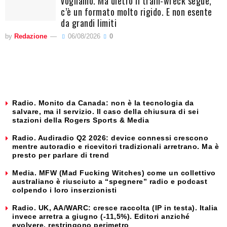
vogliamo. Ma dietro il train-wreck segue,
c’è un formato molto rigido. E non esente
da grandi limiti
by
Redazione
06/08/2026
0
Radio. Monito da Canada: non è la tecnologia da
salvare, ma il servizio. Il caso della chiusura di sei
stazioni della Rogers Sports & Media
Radio. Audiradio Q2 2026: device connessi crescono
mentre autoradio e ricevitori tradizionali arretrano. Ma è
presto per parlare di trend
Media. MFW (Mad Fucking Witches) come un collettivo
australiano è riusciuto a “spegnere” radio e podcast
colpendo i loro inserzionisti
Radio. UK, AA/WARC: cresce raccolta (IP in testa). Italia
invece arretra a giugno (-11,5%). Editori anziché
evolvere, restringono perimetro