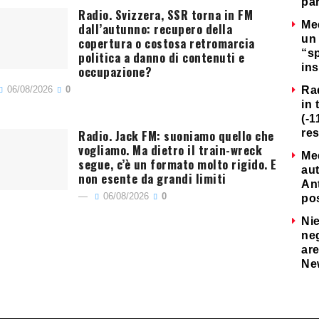
par
Radio. Svizzera, SSR torna in FM
Me
dall’autunno: recupero della
un 
copertura o costosa retromarcia
“s
politica a danno di contenuti e
ins
occupazione?
06/08/2026
0
Ra
in 
(-1
Radio. Jack FM: suoniamo quello che
re
vogliamo. Ma dietro il train-wreck
Me
segue, c’è un formato molto rigido. E
au
non esente da grandi limiti
Ant
06/08/2026
0
po
Nie
neg
are
Ne