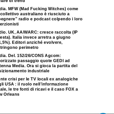
lare di trend
dia. MFW (Mad Fucking Witches) come
collettivo australiano è riusciuto a
pegnere” radio e podcast colpendo i loro
erzionisti
dio. UK, AA/WARC: cresce raccolta (IP
testa). Italia invece arretra a giugno
1,5%). Editori anziché evolvere,
stringono perimetro
dia. Del. 152/26/CONS Agcom:
torizzato passaggio quote GEDI ad
enna Media. Ora si gioca la partita del
sizionamento industriale
nte crisi per le TV locali ex analogiche
li USA : il ruolo nell’informazione
ale, le tre fonti di ricavi e il caso FOX a
w Orleans