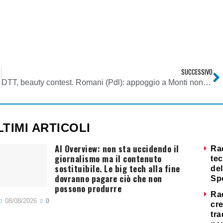
SUCCESSIVO
DTT, beauty contest. Romani (Pdl): appoggio a Monti non dipende da asta frequenze
LTIMI ARTICOLI
AI Overview: non sta uccidendo il
Ra
giornalismo ma il contenuto
tec
sostituibile. Le big tech alla fine
del
dovranno pagare ciò che non
Sp
possono produrre
Ra
08/08/2026
0
cre
tra