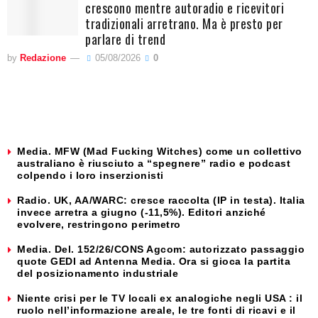
crescono mentre autoradio e ricevitori
tradizionali arretrano. Ma è presto per
parlare di trend
by
Redazione
05/08/2026
0
Media. MFW (Mad Fucking Witches) come un collettivo
australiano è riusciuto a “spegnere” radio e podcast
colpendo i loro inserzionisti
Radio. UK, AA/WARC: cresce raccolta (IP in testa). Italia
invece arretra a giugno (-11,5%). Editori anziché
evolvere, restringono perimetro
Media. Del. 152/26/CONS Agcom: autorizzato passaggio
quote GEDI ad Antenna Media. Ora si gioca la partita
del posizionamento industriale
Niente crisi per le TV locali ex analogiche negli USA : il
ruolo nell’informazione areale, le tre fonti di ricavi e il