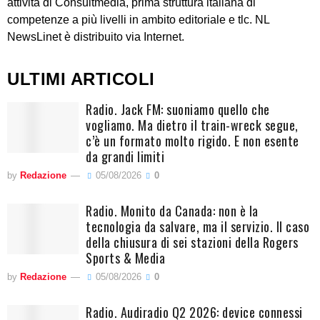
attività di Consultmedia, prima struttura italiana di
competenze a più livelli in ambito editoriale e tlc. NL
NewsLinet è distribuito via Internet.
ULTIMI ARTICOLI
Radio. Jack FM: suoniamo quello che
vogliamo. Ma dietro il train-wreck segue,
c’è un formato molto rigido. E non esente
da grandi limiti
by
Redazione
05/08/2026
0
Radio. Monito da Canada: non è la
tecnologia da salvare, ma il servizio. Il caso
della chiusura di sei stazioni della Rogers
Sports & Media
by
Redazione
05/08/2026
0
Radio. Audiradio Q2 2026: device connessi