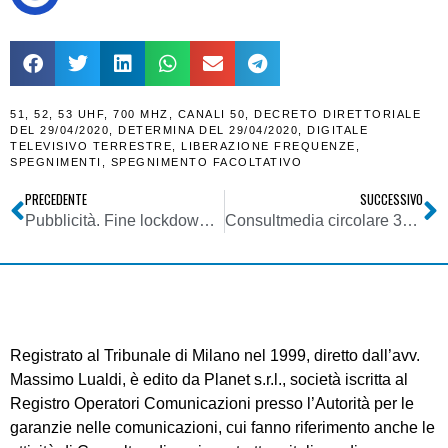
51
,
52
,
53 UHF
,
700 MHZ
,
CANALI 50
,
DECRETO DIRETTORIALE
DEL 29/04/2020
,
DETERMINA DEL 29/04/2020
,
DIGITALE
TELEVISIVO TERRESTRE
,
LIBERAZIONE FREQUENZE
,
SPEGNIMENTI
,
SPEGNIMENTO FACOLTATIVO
PRECEDENTE
SUCCESSIVO
Pubblicità. Fine lockdown fa ripartire investimenti delle aziende per far conoscere nuove offerte. Intanto Tv continua a macinare ascolti
Consultmedia circolare 3004202 determina Mise definizione date specifiche spegnimento ch UHF 50-53 UHF
Registrato al Tribunale di Milano nel 1999, diretto dall’avv.
Massimo Lualdi, è edito da Planet s.r.l., società iscritta al
Registro Operatori Comunicazioni presso l’Autorità per le
garanzie nelle comunicazioni, cui fanno riferimento anche le