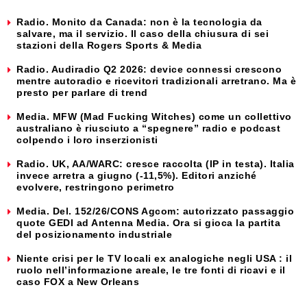
Radio. Monito da Canada: non è la tecnologia da
salvare, ma il servizio. Il caso della chiusura di sei
stazioni della Rogers Sports & Media
Radio. Audiradio Q2 2026: device connessi crescono
mentre autoradio e ricevitori tradizionali arretrano. Ma è
presto per parlare di trend
Media. MFW (Mad Fucking Witches) come un collettivo
australiano è riusciuto a “spegnere” radio e podcast
colpendo i loro inserzionisti
Radio. UK, AA/WARC: cresce raccolta (IP in testa). Italia
invece arretra a giugno (-11,5%). Editori anziché
evolvere, restringono perimetro
Media. Del. 152/26/CONS Agcom: autorizzato passaggio
quote GEDI ad Antenna Media. Ora si gioca la partita
del posizionamento industriale
Niente crisi per le TV locali ex analogiche negli USA : il
ruolo nell’informazione areale, le tre fonti di ricavi e il
caso FOX a New Orleans