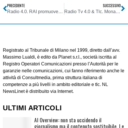
PRECEDENTE
SUCCESSIVO
Radio 4.0. RAI promuove il brand bouquet Raiplay attraverso le reti tv. Technogym installa aggregatori (TuneIn) su tapis roulant
Radio Tv 4.0 & Tlc. Monaco Telecom lancia per la prima volta al mondo il mobile fino a 1 Gb/s
Registrato al Tribunale di Milano nel 1999, diretto dall’avv.
Massimo Lualdi, è edito da Planet s.r.l., società iscritta al
Registro Operatori Comunicazioni presso l’Autorità per le
garanzie nelle comunicazioni, cui fanno riferimento anche le
attività di Consultmedia, prima struttura italiana di
competenze a più livelli in ambito editoriale e tlc. NL
NewsLinet è distribuito via Internet.
ULTIMI ARTICOLI
AI Overview: non sta uccidendo il
giornalismo ma il contenuto sostituibile. Le