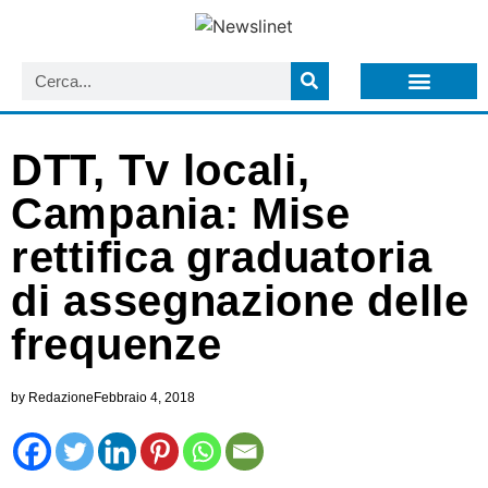
LISTA NEWSLETTER E CIRCOLARI SIT
ARCHIVIO S.I.T.
DTT, Tv locali,
Campania: Mise
rettifica graduatoria
di assegnazione delle
frequenze
by
Redazione
Febbraio 4, 2018