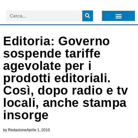
LISTA NEWSLETTER E CIRCOLARI SIT
ARCHIVIO S.I.T.
Editoria: Governo
sospende tariffe
agevolate per i
prodotti editoriali.
Così, dopo radio e tv
locali, anche stampa
insorge
by
Redazione
Aprile 1, 2010