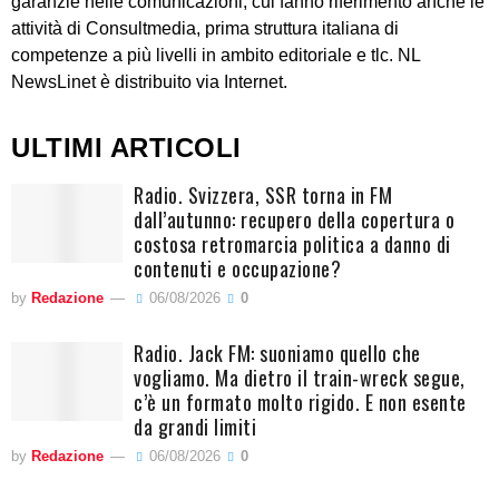
garanzie nelle comunicazioni, cui fanno riferimento anche le
attività di Consultmedia, prima struttura italiana di
competenze a più livelli in ambito editoriale e tlc. NL
NewsLinet è distribuito via Internet.
ULTIMI ARTICOLI
Radio. Svizzera, SSR torna in FM
dall’autunno: recupero della copertura o
costosa retromarcia politica a danno di
contenuti e occupazione?
by
Redazione
06/08/2026
0
Radio. Jack FM: suoniamo quello che
vogliamo. Ma dietro il train-wreck segue,
c’è un formato molto rigido. E non esente
da grandi limiti
by
Redazione
06/08/2026
0