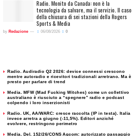
Radio. Monito da Canada: non è la
tecnologia da salvare, ma il servizio. Il caso
della chiusura di sei stazioni della Rogers
Sports & Media
by
Redazione
06/08/2026
0
Radio. Audiradio Q2 2026: device connessi crescono
mentre autoradio e ricevitori tradizionali arretrano. Ma è
presto per parlare di trend
Media. MFW (Mad Fucking Witches) come un collettivo
australiano è riusciuto a “spegnere” radio e podcast
colpendo i loro inserzionisti
Radio. UK, AA/WARC: cresce raccolta (IP in testa). Italia
invece arretra a giugno (-11,5%). Editori anziché
evolvere, restringono perimetro
Media. Del. 152/26/CONS Agcom: autorizzato passaggio