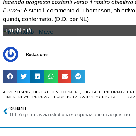
facendo progressi costanti verso il nostro obiettivo 
il 2025″
è stato il commento di Thompson, obiettivo gi
quindi, confermato. (D.D. per NL)
Pubblicità
Redazione
ADVERTISING
,
DIGITAL DEVELOPMENT
,
DIGITALE
,
INFORMAZIONE
TIMES
,
NEWS
,
PODCAST
,
PUBBLICITÀ
,
SVILUPPO DIGITALE
,
TESTA
PRECEDENTE
DTT. A.g.c.m. avvia istruttoria su operazione di acquisizione di controllo del network provider Persidera da parte del fondo F2i. Rischio posizione dominante EI Towers (Mediaset)