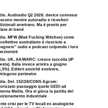
dio. Audiradio Q2 2026: device connessi
scono mentre autoradio e ricevitori
dizionali arretrano. Ma è presto per
lare di trend
dia. MFW (Mad Fucking Witches) come
collettivo australiano è riusciuto a
pegnere” radio e podcast colpendo i loro
erzionisti
dio. UK, AA/WARC: cresce raccolta (IP
testa). Italia invece arretra a giugno
1,5%). Editori anziché evolvere,
stringono perimetro
dia. Del. 152/26/CONS Agcom:
torizzato passaggio quote GEDI ad
enna Media. Ora si gioca la partita del
sizionamento industriale
nte crisi per le TV locali ex analogiche