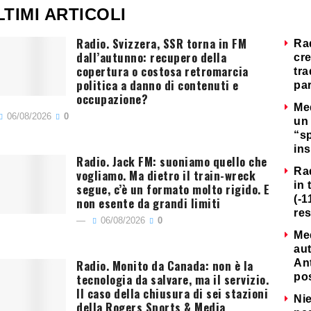
LTIMI ARTICOLI
Radio. Svizzera, SSR torna in FM
Ra
dall’autunno: recupero della
cre
copertura o costosa retromarcia
tra
politica a danno di contenuti e
par
occupazione?
Me
06/08/2026
0
un 
“s
ins
Radio. Jack FM: suoniamo quello che
Ra
vogliamo. Ma dietro il train-wreck
in 
segue, c’è un formato molto rigido. E
(-1
non esente da grandi limiti
re
06/08/2026
0
Me
au
Radio. Monito da Canada: non è la
Ant
tecnologia da salvare, ma il servizio.
po
Il caso della chiusura di sei stazioni
Nie
della Rogers Sports & Media