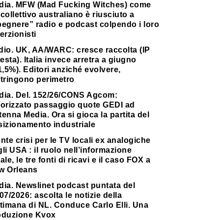
dia. MFW (Mad Fucking Witches) come
collettivo australiano è riusciuto a
pegnere” radio e podcast colpendo i loro
erzionisti
dio. UK, AA/WARC: cresce raccolta (IP
testa). Italia invece arretra a giugno
1,5%). Editori anziché evolvere,
stringono perimetro
dia. Del. 152/26/CONS Agcom:
torizzato passaggio quote GEDI ad
enna Media. Ora si gioca la partita del
sizionamento industriale
nte crisi per le TV locali ex analogiche
li USA : il ruolo nell’informazione
ale, le tre fonti di ricavi e il caso FOX a
w Orleans
dia. Newslinet podcast puntata del
07/2026: ascolta le notizie della
timana di NL. Conduce Carlo Elli. Una
oduzione Kvox