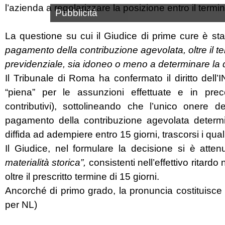
l’azienda a regolarizzare la posizione entro il termin
Pubblicità
La questione su cui il Giudice di prime cure è s
pagamento della contribuzione agevolata, oltre il ter
previdenziale, sia idoneo o meno a determinare la 
Il Tribunale di Roma ha confermato il diritto dell
“piena” per le assunzioni effettuate e in prec
contributivi), sottolineando che l’unico onere de
pagamento della contribuzione agevolata determin
diffida ad adempiere entro 15 giorni, trascorsi i qual
Il Giudice, nel formulare la decisione si è attenut
materialità storica”,
consistenti nell’effettivo ritard
oltre il prescritto termine di 15 giorni.
Ancorché di primo grado, la pronuncia costituisce 
per NL)