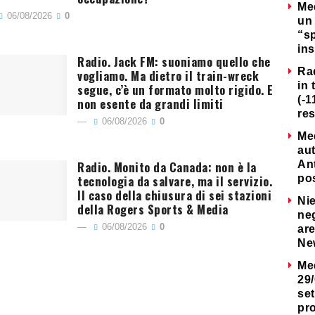
Me
06/08/2026
0
un 
“s
ins
Radio. Jack FM: suoniamo quello che
Ra
vogliamo. Ma dietro il train-wreck
in 
segue, c’è un formato molto rigido. E
(-1
non esente da grandi limiti
re
06/08/2026
0
Me
au
Radio. Monito da Canada: non è la
Ant
tecnologia da salvare, ma il servizio.
po
Il caso della chiusura di sei stazioni
Nie
della Rogers Sports & Media
neg
06/08/2026
0
are
Ne
Me
29/
set
pr