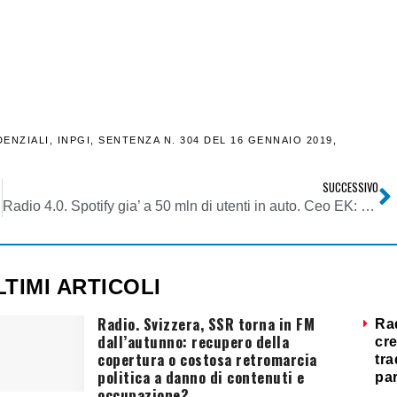
DENZIALI
,
INPGI
,
SENTENZA N. 304 DEL 16 GENNAIO 2019
,
SUCCESSIVO
Radio 4.0. Spotify gia’ a 50 mln di utenti in auto. Ceo EK: area core che cresce in modo sostanziale. Nuovo Google Android spazzera’ via retaggi analogici
LTIMI ARTICOLI
Radio. Svizzera, SSR torna in FM
Ra
dall’autunno: recupero della
cre
copertura o costosa retromarcia
tra
politica a danno di contenuti e
par
occupazione?