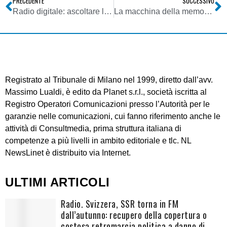
PRECEDENTE
SUCCESSIVO
Radio digitale: ascoltare le emittenti sui palmari BlackBerry RIM con Live365
La macchina della memoria per gli archivi audiovisivi
Registrato al Tribunale di Milano nel 1999, diretto dall’avv.
Massimo Lualdi, è edito da Planet s.r.l., società iscritta al
Registro Operatori Comunicazioni presso l’Autorità per le
garanzie nelle comunicazioni, cui fanno riferimento anche le
attività di Consultmedia, prima struttura italiana di
competenze a più livelli in ambito editoriale e tlc. NL
NewsLinet è distribuito via Internet.
ULTIMI ARTICOLI
Radio. Svizzera, SSR torna in FM
dall’autunno: recupero della copertura o
costosa retromarcia politica a danno di