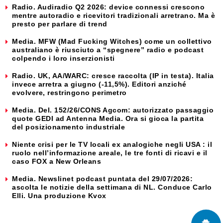
Radio. Audiradio Q2 2026: device connessi crescono
mentre autoradio e ricevitori tradizionali arretrano. Ma è
presto per parlare di trend
Media. MFW (Mad Fucking Witches) come un collettivo
australiano è riusciuto a “spegnere” radio e podcast
colpendo i loro inserzionisti
Radio. UK, AA/WARC: cresce raccolta (IP in testa). Italia
invece arretra a giugno (-11,5%). Editori anziché
evolvere, restringono perimetro
Media. Del. 152/26/CONS Agcom: autorizzato passaggio
quote GEDI ad Antenna Media. Ora si gioca la partita
del posizionamento industriale
Niente crisi per le TV locali ex analogiche negli USA : il
ruolo nell’informazione areale, le tre fonti di ricavi e il
caso FOX a New Orleans
Media. Newslinet podcast puntata del 29/07/2026:
ascolta le notizie della settimana di NL. Conduce Carlo
Elli. Una produzione Kvox