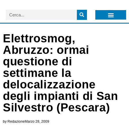
LISTA NEWSLETTER E CIRCOLARI SIT
ARCHIVIO S.I.T.
Elettrosmog,
Abruzzo: ormai
questione di
settimane la
delocalizzazione
degli impianti di San
Silvestro (Pescara)
by
Redazione
Marzo 28, 2009