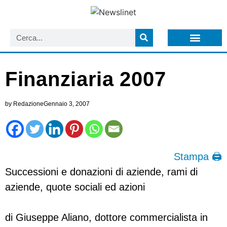
LISTA NEWSLETTER E CIRCOLARI SIT
ARCHIVIO S.I.T.
Finanziaria 2007
by
Redazione
Gennaio 3, 2007
Stampa 🖨
Successioni e donazioni di aziende, rami di
aziende, quote sociali ed azioni
di Giuseppe Aliano, dottore commercialista in