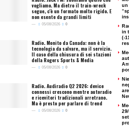
vogliamo. Ma dietro il train-wreck
un 
segue, c’è un formato molto rigido. E
“s
non esente da grandi limiti
ins
05/08/2026
0
Ra
in 
(-1
Radio. Monito da Canada: non è la
re
tecnologia da salvare, ma il servizio.
Me
Il caso della chiusura di sei stazioni
au
della Rogers Sports & Media
Ant
05/08/2026
0
po
Nie
Radio. Audiradio Q2 2026: device
neg
connessi crescono mentre autoradio
are
e ricevitori tradizionali arretrano.
Ne
Ma è presto per parlare di trend
Me
05/08/2026
0
29/
set
pr