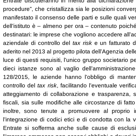
Entrate discuteranno in merito alla dichiarazione 
procedure”, che cristallizza sia le posizioni conver
manifestato il consenso delle parti e sulle quali ve
dell’istituto è – almeno per ora – contenuto poiché
destinatari: le imprese che vogliono accedere all
aziendale di controllo del
tax risk
e un fatturato 
aderito nel 2013 al progetto pilota dell’Agenzia del
luce di questi requisiti, l’unico gruppo societario
dieci istanze sono al vaglio dell’amministrazione
128/2015, le aziende hanno l’obbligo di mantene
controllo del
tax risk
, facilitando l’eventuale veri
atteggiamento di collaborazione e trasparenza, s
fiscali, sia sulle modifiche alle circostanze di fatt
inoltre, sono tenute a promuovere al proprio int
l’integrazione di codici etici e di condotta con la 
Entrate si sofferma anche sulle cause di esclusi