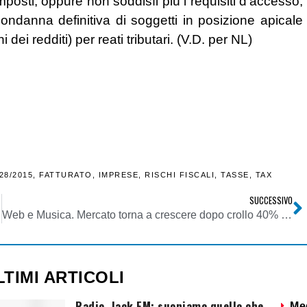
osti, oppure non soddisfi più i requisiti d’accesso,
ondanna definitiva di soggetti in posizione apicale
 dei redditi) per reati tributari. (V.D. per NL)
28/2015
,
FATTURATO
,
IMPRESE
,
RISCHI FISCALI
,
TASSE
,
TAX
SUCCESSIVO
Web e Musica. Mercato torna a crescere dopo crollo 40% tra 1999 e 2014. Su solo grazie a streaming
LTIMI ARTICOLI
Radio. Jack FM: suoniamo quello che
Me