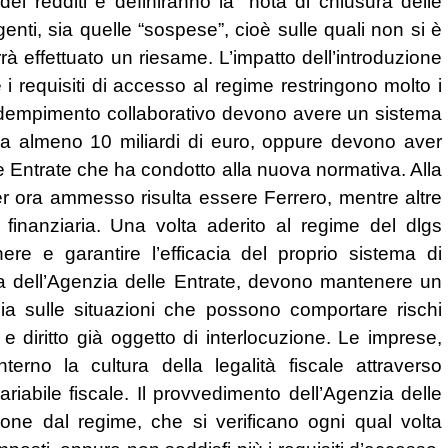
dei redditi e definiranno la “nota di chiusura delle
genti, sia quelle “sospese”, cioè sulle quali non si è
rrà effettuato un riesame. L’impatto dell’introduzione
 i requisiti di accesso al regime restringono molto i
’adempimento collaborativo devono avere un sistema
da almeno 10 miliardi di euro, oppure devono aver
le Entrate che ha condotto alla nuova normativa. Alla
 per ora ammesso risulta essere Ferrero, mentre altre
 finanziaria. Una volta aderito al regime del dlgs
re e garantire l’efficacia del proprio sistema di
fica dell’Agenzia delle Entrate, devono mantenere un
ia sulle situazioni che possono comportare rischi
o e diritto già oggetto di interlocuzione.
Le imprese,
erno la cultura della legalità fiscale attraverso
variabile fiscale. Il provvedimento dell’Agenzia delle
one dal regime, che si verificano ogni qual volta