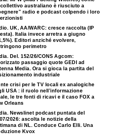
collettivo australiano è riusciuto a
pegnere” radio e podcast colpendo i loro
erzionisti
dio. UK, AA/WARC: cresce raccolta (IP
testa). Italia invece arretra a giugno
1,5%). Editori anziché evolvere,
stringono perimetro
dia. Del. 152/26/CONS Agcom:
torizzato passaggio quote GEDI ad
enna Media. Ora si gioca la partita del
sizionamento industriale
nte crisi per le TV locali ex analogiche
li USA : il ruolo nell’informazione
ale, le tre fonti di ricavi e il caso FOX a
w Orleans
dia. Newslinet podcast puntata del
07/2026: ascolta le notizie della
timana di NL. Conduce Carlo Elli. Una
oduzione Kvox