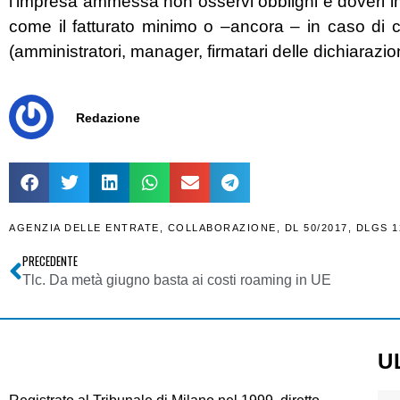
l’impresa ammessa non osservi obblighi e doveri imp
come il fatturato minimo o –ancora – in caso di c
(amministratori, manager, firmatari delle dichiarazioni
Redazione
AGENZIA DELLE ENTRATE
,
COLLABORAZIONE
,
DL 50/2017
,
DLGS 1
PRECEDENTE
Tlc. Da metà giugno basta ai costi roaming in UE
U